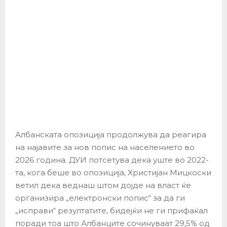
Албанската опозиција продолжува да реагира
на најавите за нов попис на населението во
2026 година. ДУИ потсетува дека уште во 2022-
та, кога беше во опозиција, Христијан Мицкоски
ветил дека веднаш штом дојде на власт ќе
организира „електронски попис“ за да ги
„исправи“ резултатите, бидејќи не ги прифаќал
поради тоа што Албанците сочинуваат 29,5% од