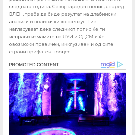
следната година. Секој нареден попис, според
ВЛЕН, треба да биде резултат на длабински
анализи и политички консензус. Тие
нагласуваат дека следниот попис ќе ги
исправи измамите на ДУИ и СДСМ и ќе
овозможи правичен, инклузивен и од сите
страни прифатен процес.