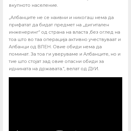
вкупното население.
„Албанците не се наивни и никогаш нема да
прифатат да бидат предмет на „дигитален
инженеринг“ од страна на власта ,без оглед на
тоа што во таа операција активно учествуваат и
Албанци од ВЛЕН. Овие обиди нема да
поминат. За тоа ги уверуваме и Албанците, но и
тие што стојат зад овие опасни обиди за
иднината на државата.“, велат од ДУИ.