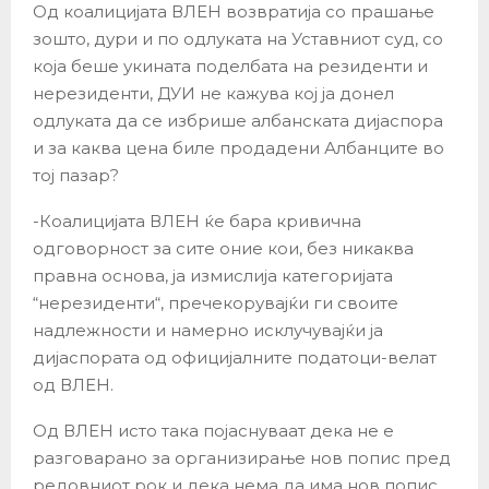
Од коалицијата ВЛЕН возвратија со прашање
зошто, дури и по одлуката на Уставниот суд, со
која беше укината поделбата на резиденти и
нерезиденти, ДУИ не кажува кој ја донел
одлуката да се избрише албанската дијаспора
и за каква цена биле продадени Албанците во
тој пазар?
-Коалицијата ВЛЕН ќе бара кривична
одговорност за сите оние кои, без никаква
правна основа, ја измислија категоријата
“нерезиденти“, пречекорувајќи ги своите
надлежности и намерно исклучувајќи ја
дијаспората од официјалните податоци-велат
од ВЛЕН.
Од ВЛЕН исто така појаснуваат дека не е
разговарано за организирање нов попис пред
редовниот рок и дека нема да има нов попис