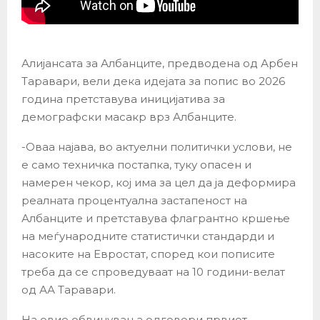
Алијансата за Албанците, предводена од Арбен
Таравари, вели дека идејата за попис во 2026
година претставува иницијатива за
демографски масакр врз Албанците.
-Оваа најава, во актуелни политички услови, не
е само техничка постапка, туку опасен и
намерен чекор, кој има за цел да ја деформира
реалната процентуална застапеност на
Албанците и претставува флагрантно кршење
на меѓународните статистички стандарди и
насоките на Евростат, според кои пописите
треба да се спроведуваат на 10 години-велат
од АА Таравари.
На овие обвинувања одговори првиот