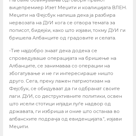
вицепремиер Изет Меџити и коалицијата ВЛЕН.
Меџити на Фејсбук напиша дека ја разбира
нервозата на ДУИ кога се отвора темата за
пописот, бидејќи, како што изјави, токму ДУИ ги
бришела Албанците од градовите и селата.
-Тие најдобро знаат дека додека се
спроведуваше операцијата на бришење на
Албанците, се занимаваа со операции на
збогатување и не ги интересираше ништо
друго. Сега, преку лажен патриотизам на
Фејсбук, се обидуваат да ги одбранат своите
лаги. ДУИ, со деструктивните политики, освен
што исели стотици илјади луѓе надвор од
државата, ги избриша и оние што останаа во
албанските подрачја од евиденцијата.“, изјави
Меџити.