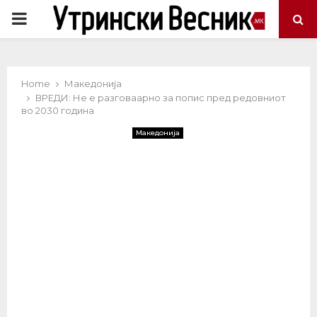
PRIMARY
MENU
Home
Македонија
ВРЕДИ: Не е разговаарно за попис пред редовниот
во 2030 година
Македонија