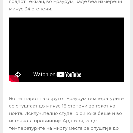
градот Текман, во Ерзурум, каде беа измерени
минус 34 степени.
Во центарот на округот Ерзурум температурите
се спуштаат до минус 18 степени во текот на
ноќта. Исклучително студено синоќа беше и во
источната провинција Ардахан, каде
температурите на многу места се спуштија до