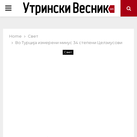
PRIMARY
MENU
Home
Свет
Во Турција измерени минус 34 степени Целзиусови
Свет