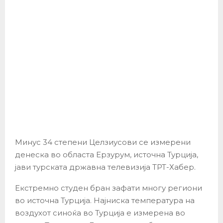
Минус 34 степени Целзиусови се измерени
денеска во областа Ерзурум, источна Турција,
јави турската државна телевизија ТРТ-Хабер.
Екстремно студен бран зафати многу региони
во источна Турција. Најниска температура на
воздухот синоќа во Турција е измерена во