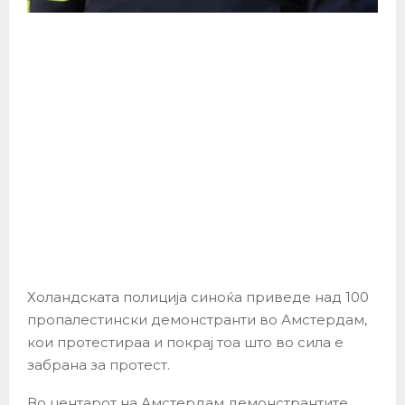
Холандската полиција синоќа приведе над 100
пропалестински демонстранти во Амстердам,
кои протестираа и покрај тоа што во сила е
забрана за протест.
Во центарот на Амстердам демонстрантите