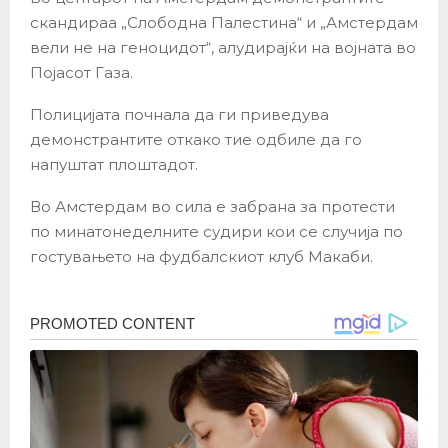
скандираа „Слободна Палестина“ и „Амстердам
вели не на геноцидот“, алудирајќи на војната во
Појасот Газа.
Полицијата почнала да ги приведува
демонстрантите откако тие одбиле да го
напуштат плоштадот.
Во Амстердам во сила е забрана за протести
по минатонеделните судири кои се случија по
гостувањето на фудбалскиот клуб Макаби.