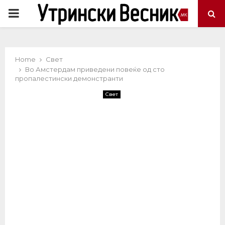
PRIMARY
MENU
Home
Свет
Во Амстердам приведени повеќе од сто
пропалестински демонстранти
Свет