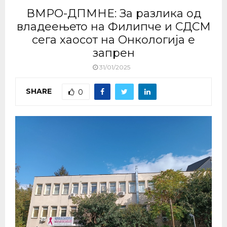
ВМРО-ДПМНЕ: За разлика од
владеењето на Филипче и СДСМ
сега хаосот на Онкологија е
запрен
31/01/2025
SHARE
0