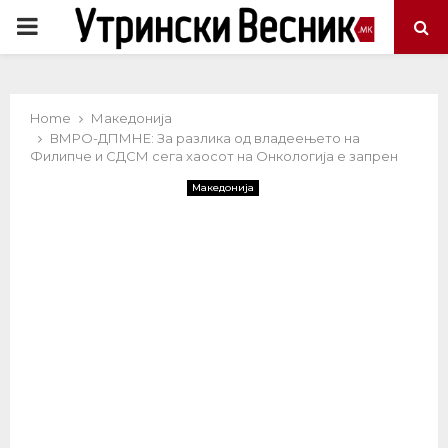
PRIMARY
MENU
Home
Македонија
ВМРО-ДПМНЕ: За разлика од владеењето на
Филипче и СДСМ сега хаосот на Онкологија е запрен
Македонија