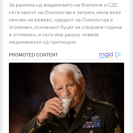
За разлика од владеењето на Филипче и СДС
сега хаосот на Онкологија е запрен, нема веќе
лекови на реверс, кадарот на Онкологија е
зголемен, основниот буџет за следната година
е зголемен, и сега има двојно повеќе
медикаменти од претходно.