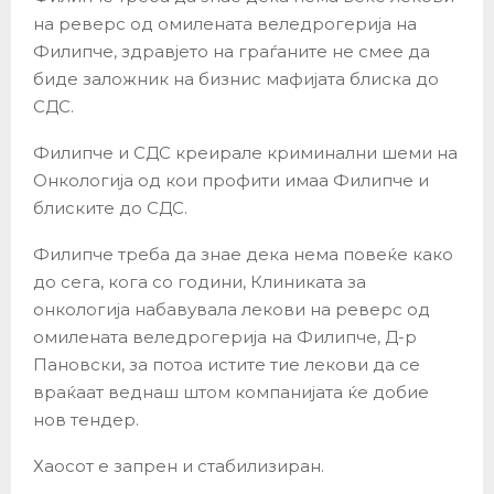
на реверс од омилената веледрогерија на
Филипче, здравјето на граѓаните не смее да
биде заложник на бизнис мафијата блиска до
СДС.
Филипче и СДС креирале криминални шеми на
Онкологија од кои профити имаа Филипче и
блиските до СДС.
Филипче треба да знае дека нема повеќе како
до сега, кога со години, Клиниката за
онкологија набавувала лекови на реверс од
омилената веледрогерија на Филипче, Д-р
Пановски, за потоа истите тие лекови да се
враќаат веднаш штом компанијата ќе добие
нов тендер.
Хаосот е запрен и стабилизиран.