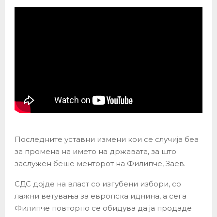
Последните уставни измени кои се случија беа
за промена на името на државата, за што
заслужен беше менторот на Филипче, Заев.
СДС дојде на власт со изгубени избори, со
лажни ветувања за европска иднина, а сега
Филипче повторно се обидува да ја продаде