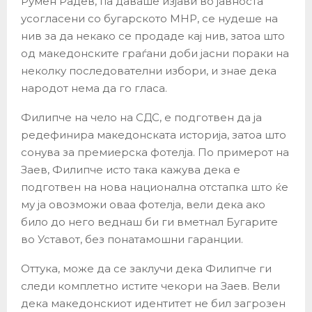
Румен Радев, па даваше изјави во јавноста
усогласени со бугарското МНР, се нудеше на
нив за да некако се продаде кај нив, затоа што
од македонските граѓани доби јасни пораки на
неколку последователни избори, и знае дека
народот нема да го гласа.
Филипче на чело на СДС, е подготвен да ја
редефинира македонската историја, затоа што
сонува за премиерска фотелја. По примерот на
Заев, Филипче исто така кажува дека е
подготвен на нова национална отстапка што ќе
му ја овозможи оваа фотелја, вели дека ако
било до него веднаш би ги вметнал Бугарите
во Уставот, без понатамошни гаранции.
Оттука, може да се заклучи дека Филипче ги
следи комплетно истите чекори на Заев. Вели
дека македонскиот идентитет не бил загрозен