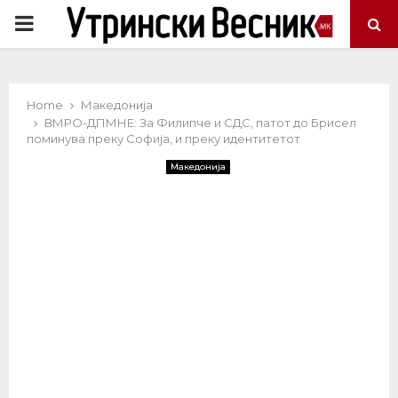
PRIMARY
MENU
Home
Македонија
ВМРО-ДПМНЕ: За Филипче и СДС, патот до Брисел
поминува преку Софија, и преку идентитетот
Македонија