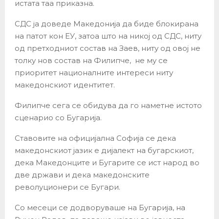
истата таа приказна.
СДС ја доведе Македонија да биде блокирана
на патот кон ЕУ, затоа што на никој од СДС, ниту
од претходниот состав на Заев, ниту од овој не
толку нов состав на Филипче, не му се
приоритет националните интереси ниту
македонскиот идентитет.
Филипче сега се обидува да го наметне истото
сценарио со Бугарија.
Ставовите на официјална Софија се дека
македонскиот јазик е дијалект на бугарскиот,
дека Македонците и Бугарите се ист народ во
две држави и дека македонските
револуционери се Бугари.
Со месеци се додворуваше на Бугарија, на