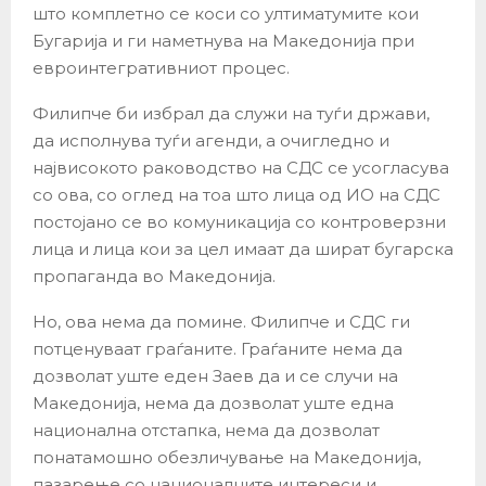
што комплетно се коси со ултиматумите кои
Бугарија и ги наметнува на Македонија при
евроинтегративниот процес.
Филипче би избрал да служи на туѓи држави,
да исполнува туѓи агенди, а очигледно и
највисокото раководство на СДС се усогласува
со ова, со оглед на тоа што лица од ИО на СДС
постојано се во комуникација со контроверзни
лица и лица кои за цел имаат да шират бугарска
пропаганда во Македонија.
Но, ова нема да помине. Филипче и СДС ги
потценуваат граѓаните. Граѓаните нема да
дозволат уште еден Заев да и се случи на
Македонија, нема да дозволат уште една
национална отстапка, нема да дозволат
понатамошно обезличување на Македонија,
пазарење со националните интереси и