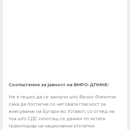
Соопштение за јавност на ВМРО-ДПМНЕ:
Не е тешко да се заклучи што Венко Филипче
сака да постигне со неговата гласност за
внесување на Бугари во Уставот, со оглед на
тоа што СДС секогаш се движи по истата
траекторија на национални отстапки.