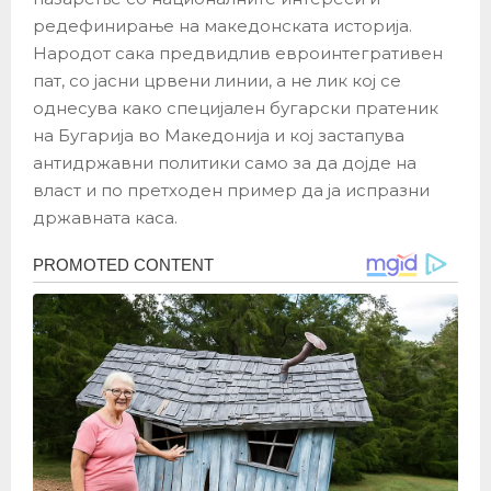
редефинирање на македонската историја.
Народот сака предвидлив евроинтегративен
пат, со јасни црвени линии, а не лик кој се
однесува како специјален бугарски пратеник
на Бугарија во Македонија и кој застапува
антидржавни политики само за да дојде на
власт и по претходен пример да ја испразни
државната каса.