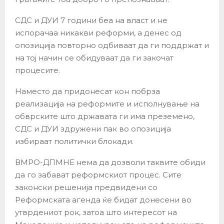
СДС и ДУИ 7 години беа на власт и не
испорачаа никакви реформи, а денес од
опозиција повторно одбиваат да ги поддржат и
на тој начин се обидуваат да ги закочат
процесите.
Наместо да придонесат кон побрза
реализација на реформите и исполнување на
обврските што државата ги има преземено,
СДС и ДУИ здружени пак во опозиција
избираат политички блокади.
ВМРО-ДПМНЕ нема да дозволи таквите обиди
да го забават реформскиот процес. Сите
законски решенија предвидени со
Реформската агенда ќе бидат донесени во
утврдениот рок, затоа што интересот на