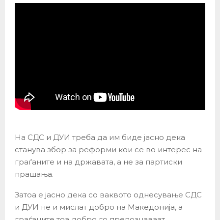
На СДС и ДУИ треба да им биде јасно дека
станува збор за реформи кои се во интерес на
граѓаните и на државата, а не за партиски
прашања.
Затоа е јасно дека со ваквото однесување СДС
и ДУИ не и мислат добро на Македонија, а
граѓаните тоа добро го препознаваат.