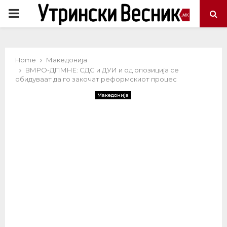
PRIMARY
MENU
Home
Македонија
ВМРО-ДПМНЕ: СДС и ДУИ и од опозиција се
обидуваат да го закочат реформскиот процес
Македонија