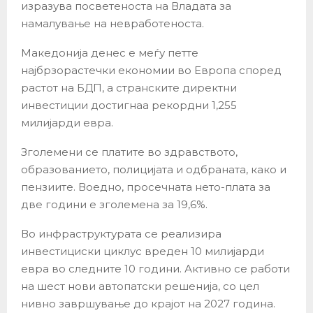
изразува посветеноста на Владата за
намалување на невработеноста.
Македонија денес е меѓу петте
најбрзорастечки економии во Европа според
растот на БДП, а странските директни
инвестиции достигнаа рекордни 1,255
милијарди евра.
Зголемени се платите во здравството,
образованието, полицијата и одбраната, како и
пензиите. Воедно, просечната нето-плата за
две години е зголемена за 19,6%.
Во инфраструктурата се реализира
инвестициски циклус вреден 10 милијарди
евра во следните 10 години. Активно се работи
на шест нови автопатски решенија, со цел
нивно завршување до крајот на 2027 година.