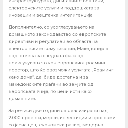
инфраструктурата, дигиталните вештини,
електронските услуги и поддршката за
иновации и вештачка интелигенција.
Дополнително, со усогласувањето на
домашното законодавство со европските
директиви и регулативи во областа на
електронските комуникации, Македонија е
подготвена за следната фаза од
приклучувањето кон европскиот роаминг
простор, што ќе овозможи услугата „Роаминг
како дома“, да биде достапна и за
македонските граѓани во земјите од
Европската Унија, по цени исти како
домашните.
За речиси две години се реализирани над
2.000 проекти, мерки, инвестиции и програми,
со јасна цел, економски развој, модерна