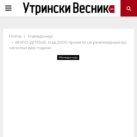
PRIMARY
MENU
Home
Македонија
ВМРО-ДПМНЕ: Над 2000 проекти се реализирани во
неполни две години
Македонија