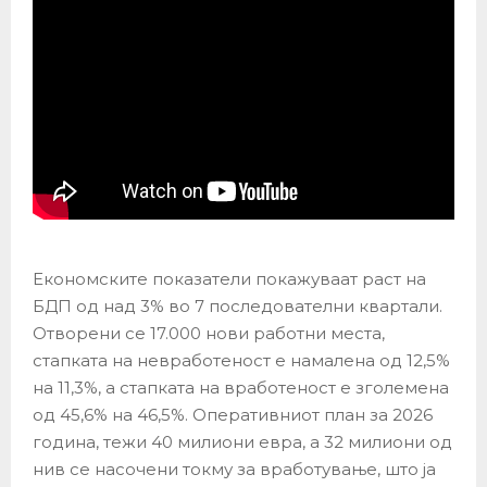
Економските показатели покажуваат раст на
БДП од над 3% во 7 последователни квартали.
Отворени се 17.000 нови работни места,
стапката на невработеност е намалена од 12,5%
на 11,3%, а стапката на вработеност е зголемена
од 45,6% на 46,5%. Оперативниот план за 2026
година, тежи 40 милиони евра, а 32 милиони од
нив се насочени токму за вработување, што ја