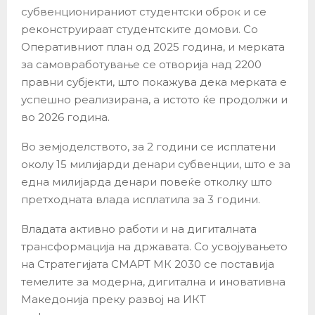
субвенционираниот студентски оброк и се
реконструираат студентските домови. Со
Оперативниот план од 2025 година, и мерката
за самовработување се отворија над 2200
правни субјекти, што покажува дека мерката е
успешно реализирана, а истото ќе продолжи и
во 2026 година.
Во земјоделството, за 2 години се исплатени
околу 15 милијарди денари субвенции, што е за
една милијарда денари повеќе отколку што
претходната влада исплатила за 3 години.
Владата активно работи и на дигиталната
трансформација на државата. Со усвојувањето
на Стратегијата СМАРТ МК 2030 се поставија
темелите за модерна, дигитална и иновативна
Македонија преку развој на ИКТ