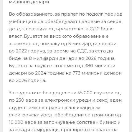
милиони денари.
Во образованието, за првпат по подолг период
учебниците се обезбедуваат навреме за секое
дете, за разлика од времето кога СДС беше
власт. Буџетот за високото образование е
зголемен од помалку од 3 милијарди денари
во 2022 година, за време на СДС, за сега да
биде на 8 милијарди денари во 2026 година.
Буџетот за наука е зголемен од 380 милиони
денари во 2024 година на 773 милиони денари
во 2026 година.
За студентите беа доделени 55.000 ваучери од
по 250 евра за електронски уреди и секој еден
студент имаше право на апликација за
електронски уред, обезбедени се грантови од
10.000 евра за започнување сопствен бизнис и
за млади земјоделци, проширен е опфатот на