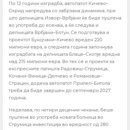
По 12 години изградба, автопатот Кичево–
Охрид напредува со забрзана динамика, при
што делницата Извор–Врбјани ќе биде пуштена
во употреба до есенва, а ќе следува и
делницата Врбјани–Ботун. Се подготвува и
проектот Букојчани–Кичево вреден 220
милиони евра, а следната година започнува
изградбата на делницата Блаце–Скопје вредна
над 215 милиони евра. Во тек се и проекти за
експресните патишта Радовиш–Струмица,
Кочани–Виница–Делчево и Романовце–
Страцин, додека автопатот Прилеп–Битола
треба да биде завршен до септември 2027
година.
Неделава, по четири децении чекање, беше
пуштена во употреба новата болница во
Струмица инвестиција во вредност од 280