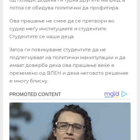
потоа се обидува политички да профитира.
Ова прашање не смее да се претвори во
судир меѓу институциите и студентите.
Студентите се наши деца.
Затоа ги повикуваме студентите да не
подлегнуваат на политички манипулации и да
имаат доверба дека ова прашање веќе е
преземено од ВЛЕН и дека неговото решение
е многу блиску.