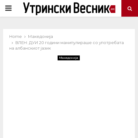
PRIMARY
MENU
Home
Македонија
ВЛЕН: ДУИ 20 години манипулираше со употребата
на албанскиот јазик
Македонија