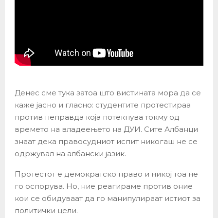
Денес сме тука затоа што вистината мора да се
каже јасно и гласно: студентите протестираа
против неправда која потекнува токму од
времето на владеењето на ДУИ. Сите Албанци
знаат дека правосудниот испит никогаш не се
одржувал на албански јазик.
Протестот е демократско право и никој тоа не
го оспорува. Но, ние реагираме против оние
кои се обидуваат да го манипулираат истиот за
политички цели.