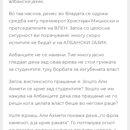
албански јазик.
Во таа насока, денес во Владата се одржа
средба меѓу премиерот Христијан Мицкоски и
претседателите на ВЛЕН. Затоа со целосна
сигурност ви порачуваме: многу скоро
испитите ќе бидат и на АЛБАНСКИ ЈАЗИК.
Албанците не се наивни. Тие многу јасно
гледаат дека зад оваа врева не стои грижата
за студентите, туку борбата за изгубената власт.
Затоа, вистинското прашање е: Зошто Али
Ахмети се крие зад студентите? Зошто не им
кажува на Албанците дека ова прашање не го
реши кога целата власт беше во негови раце?
Уште еднаш, Али Ахмети покажа дека „го фрла
каменот, а ја крие раката”. Го потпалува огнот
од позади, додека ги турка другите напред, а