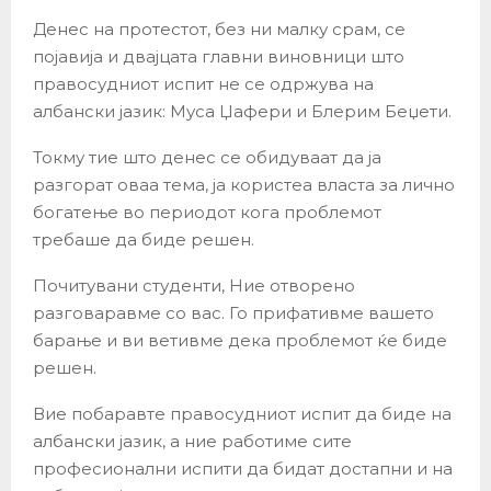
Денес на протестот, без ни малку срам, се
појавија и двајцата главни виновници што
правосудниот испит не се одржува на
албански јазик: Муса Џафери и Блерим Беџети.
Токму тие што денес се обидуваат да ја
разгорат оваа тема, ја користеа власта за лично
богатење во периодот кога проблемот
требаше да биде решен.
Почитувани студенти, Ние отворено
разговаравме со вас. Го прифативме вашето
барање и ви ветивме дека проблемот ќе биде
решен.
Вие побаравте правосудниот испит да биде на
албански јазик, а ние работиме сите
професионални испити да бидат достапни и на