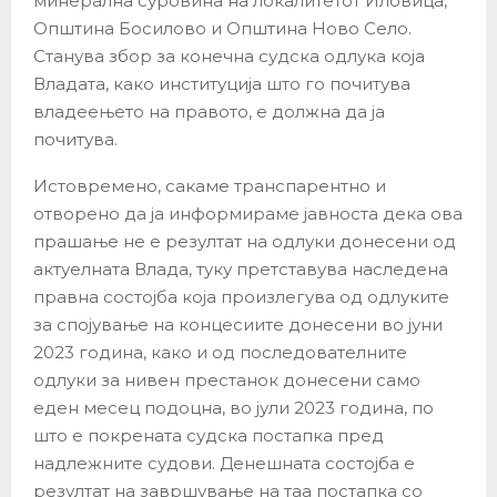
минерална суровина на локалитетот Иловица,
Општина Босилово и Општина Ново Село.
Станува збор за конечна судска одлука која
Владата, како институција што го почитува
владеењето на правото, е должна да ја
почитува.
Истовремено, сакаме транспарентно и
отворено да ја информираме јавноста дека ова
прашање не е резултат на одлуки донесени од
актуелната Влада, туку претставува наследена
правна состојба која произлегува од одлуките
за спојување на концесиите донесени во јуни
2023 година, како и од последователните
одлуки за нивен престанок донесени само
еден месец подоцна, во јули 2023 година, по
што е покрената судска постапка пред
надлежните судови. Денешната состојба е
резултат на завршување на таа постапка со