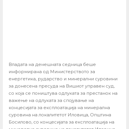
Владата на денешната седница беше
информирана од Министерството за
енергетика, рударство и минерални суровини
за донесена пресуда на Вишиот управен суд,
со која се поништува одлуката за престанок на
важење на одлуката за спојување на
концесијата за експлоатација на минерална
суровина на локалитетот Иловица, Општина
Босилово, со концесијата за експлоатација на