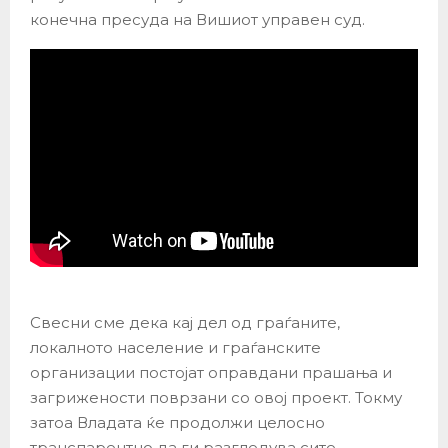
конечна пресуда на Вишиот управен суд.
Свесни сме дека кај дел од граѓаните,
локалното население и граѓанските
организации постојат оправдани прашања и
загрижености поврзани со овој проект. Токму
затоа Владата ќе продолжи целосно
транспарентно да ги разгледува сите