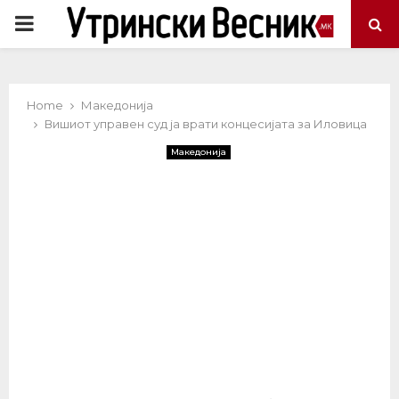
PRIMARY
MENU
Home
Македонија
Вишиот управен суд ја врати концесијата за Иловица
Македонија