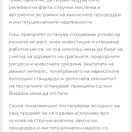
релевантни факти, стручни мислења и
аргументи, во рамки на законските процедури
и институционалните надлежности.
Наш приоритет останува создавање услови за
економски раст, нови инвестиции и отворање
работни места, но тоа никогаш нема да биде на
сметка на здравјето на граѓаните, природните
ресурси и животната средина. Заштитата на
јавниот интерес, почитувањето на највисоките
еколошки стандарди и целосната законитост
на постапките остануваат принципи од кои
Владата нема да отстапи.
Секое понатамошно постапување во однос на
овој предмет ќе се одвива исклучиво врз
основа на стручни анализи, законски
процедури и институционален надзор, со