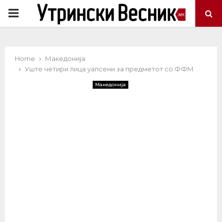
PRIMARY
MENU
Home
Македонија
Уште четири лица уапсени за предметот со ФФМ
Македонија