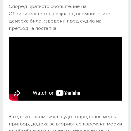
Според краткото соопштение на
Обвинителството, двајца од осомничените
денеска биле изведени пред судија на
претходна постапка.
За едниот осомничен судот определил мерка
притвор, додека за вториот се изречени мерки