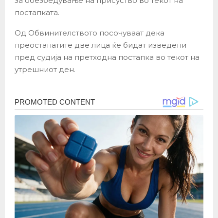
за обезбедување на присуство во текот на
постапката.
Од Обвинителството посочуваат дека
преостанатите две лица ќе бидат изведени
пред судија на претходна постапка во текот на
утрешниот ден.