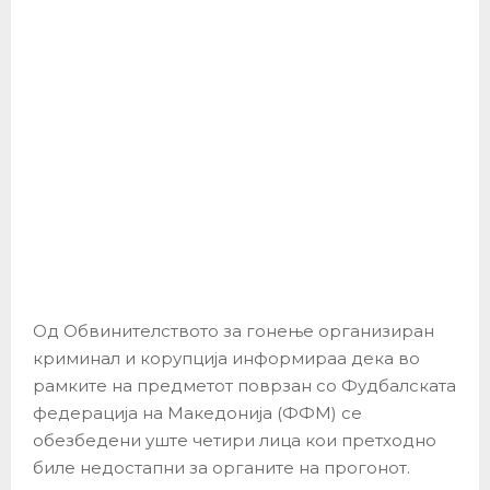
Од Обвинителството за гонење организиран
криминал и корупција информираа дека во
рамките на предметот поврзан со Фудбалската
федерација на Македонија (ФФМ) се
обезбедени уште четири лица кои претходно
биле недостапни за органите на прогонот.