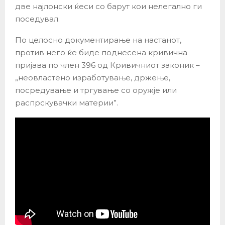
две најлонски ќеси со барут кои нелегално ги
поседувал.
По целосно документирање на настанот,
против него ќе биде поднесена кривична
пријава по член 396 од Кривичниот законик –
„неовластено изработување, држење,
посредување и тргување со оружје или
распрскувачки материи”.