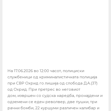
На 17.06.2026 во 12:00 часот, полициски
службеници од криминалистичката полиција
при СВР Охрид го лишија од слобода Д.А.(37)
од Охрид. При претрес во неговиот
дом, извршен со судска наредба, пронајдени и
одземени се еден револвер, две пушки, три
рачни бомби, 22 куршуми различен калибар и