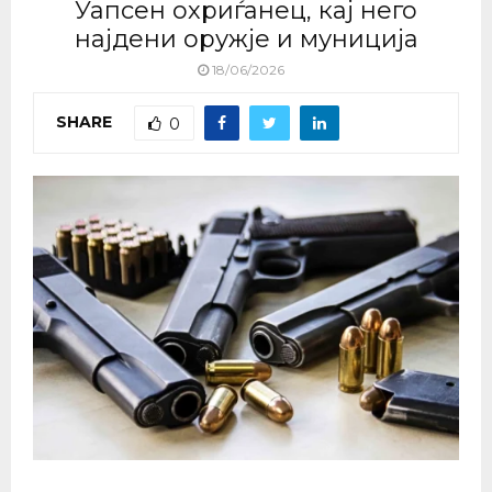
Уапсен охриѓанец, кај него
најдени оружје и муниција
18/06/2026
SHARE
0