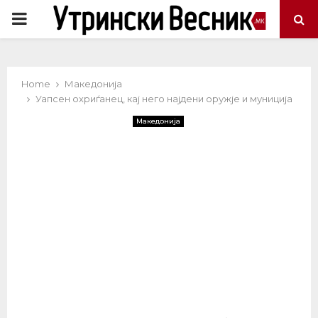
PRIMARY
MENU
Home
Македонија
Уапсен охриѓанец, кај него најдени оружје и муниција
Македонија