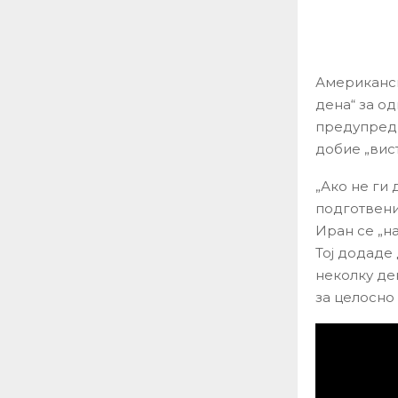
Американск
дена“ за о
предупреди
добие „вис
„Ако не ги
подготвени
Иран се „н
Тој додаде
неколку де
за целосно