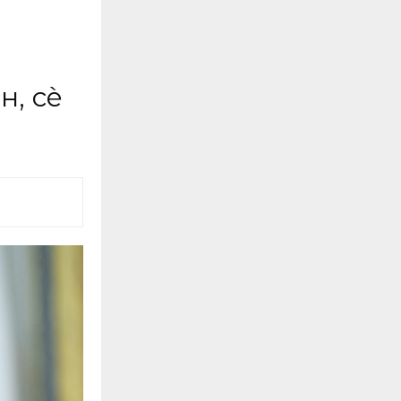
н, сè