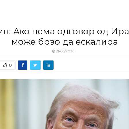
п: Ако нема одговор од Ира
може брзо да ескалира
21/05/2026
0