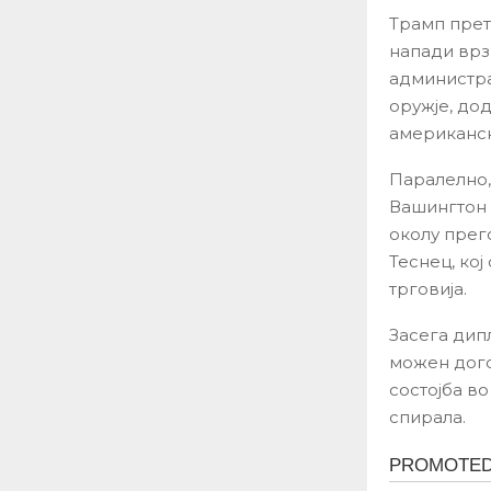
Трамп прет
напади врз
администра
оружје, до
американск
Паралелно,
Вашингтон 
околу прег
Теснец, кој
трговија.
Засега дипл
можен дого
состојба в
спирала.