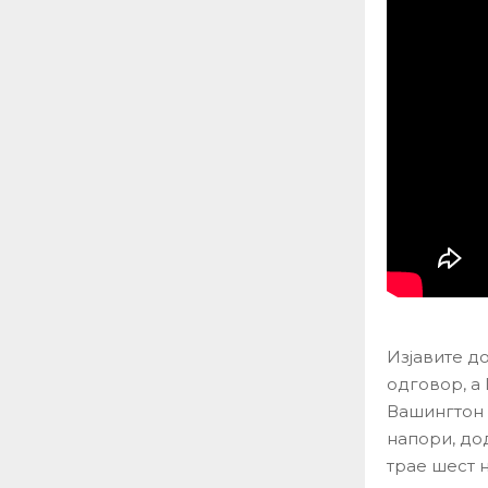
Изјавите д
одговор, а
Вашингтон 
напори, до
трае шест 