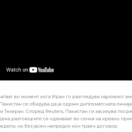
оаѓаат во момент кога Иран го разгледува најновиот а
 Пакистан се обидува да ја одржи дипломатската линија
и Техеран. Според Reuters, Пакистан ги засилува поср
дека разговорите се одвиваат во сенка на кревко при
недели, но без јасен напредок кон траен договор.