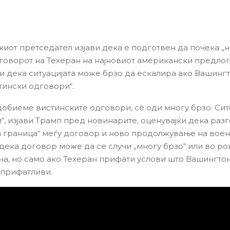
иот претседател изјави дека е подготвен да почека „
дговорот на Техеран на најновиот американски предлог
 дека ситуацијата може брзо да ескалира ако Вашингт
тински одговори“.
 добиеме вистинските одговори, сè оди многу брзо. Си
“, изјави Трамп пред новинарите, оценувајќи дека раз
а граница“ меѓу договор и ново продолжување на воен
 дека договор може да се случи „многу брзо“ или во ро
на, но само ако Техеран прифати услови што Вашингтон
 прифатливи.