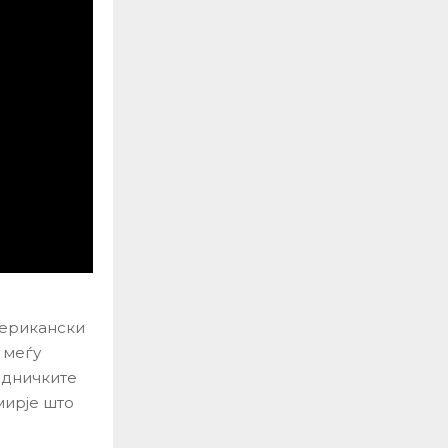
мерикански
 меѓу
едничките
мирје што