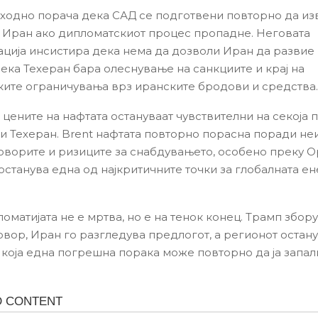
ходно порача дека САД се подготвени повторно да из
 Иран ако дипломатскиот процес пропадне. Неговата
ција инсистира дека нема да дозволи Иран да развие
дека Техеран бара олеснување на санкциите и крај на
ите ограничувања врз иранските бродови и средства.
 цените на нафтата остануваат чувствителни на секоја 
и Техеран. Brent нафтата повторно порасна поради не
оворите и ризиците за снабдувањето, особено преку 
 останува една од најкритичните точки за глобалната е
оматијата не е мртва, но е на тенок конец. Трамп збору
вор, Иран го разгледува предлогот, а регионот остану
о која една погрешна порака може повторно да ја запал