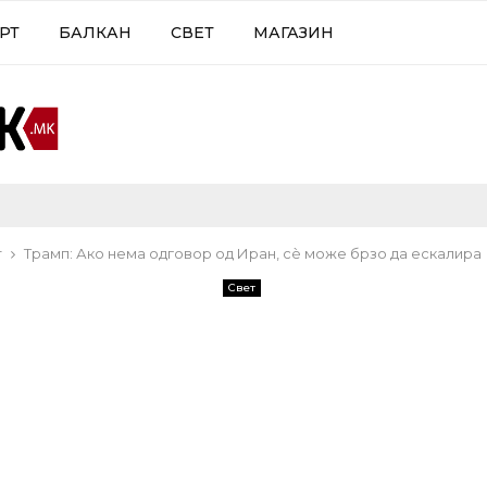
РТ
БАЛКАН
СВЕТ
МАГАЗИН
т
Трамп: Ако нема одговор од Иран, сè може брзо да ескалира
Свет