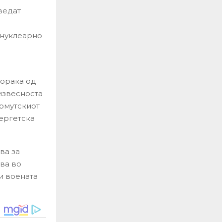
ведат
 нуклеарно
порака од
извесноста
Ормутскиот
нергетска
ва за
ва во
и воената