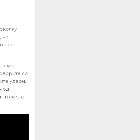
неколку
, но
он не
те сме
говорите со
ите удари.
к од
 ги смета