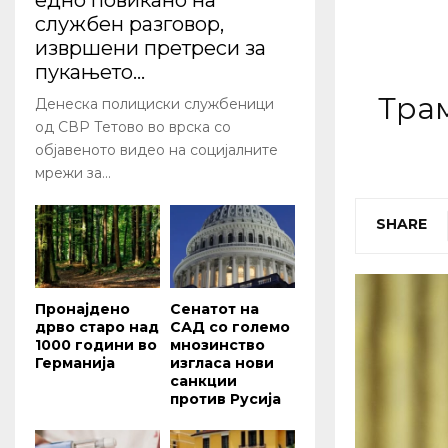
едно повикано на
службен разговор,
извршени претреси за
пукањето...
Трам
Денеска полициски службеници
од СВР Тетово во врска со
објавеното видео на социјалните
мрежи за...
SHARE
Пронајдено
Сенатот на
дрво старо над
САД со големо
1000 години во
мнозинство
Германија
изгласа нови
санкции
против Русија