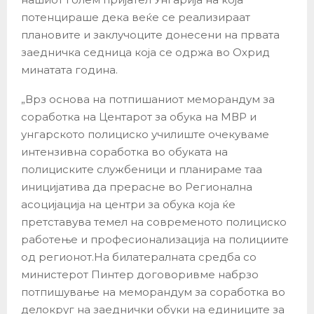
потенцираше дека веќе се реализираат
плановите и заклучоците донесени на првата
заедничка седница која се одржа во Охрид
минатата година.
„Врз основа на потпишаниот меморандум за
соработка на Центарот за обука на МВР и
унгарското полициско училиште очекуваме
интензивна соработка во обуката на
полициските службеници и планираме таа
иницијатива да прерасне во Регионална
асоцијација на центри за обука која ќе
претставува темел на современото полициско
работење и професионализација на полициите
од регионот.На билатералната средба со
министерот Пинтер договоривме набрзо
потпишување на меморандум за соработка во
делокруг на заеднички обуки на единиците за