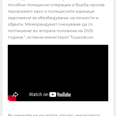
посебни полициски операции и борба против
тероризмот како и полициските единици
задолжени за обезбедување на личности и
објекти. Меморандумот очекуваме да го
потпишеме во втората половина на 2025
година.”, истакна министерот Тошковски.
Во рамките на посетата, утрово, министерот