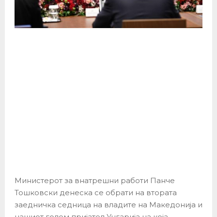
Министерот за внатрешни работи Панче
Тошковски денеска се обрати на втората
заедничка седница на владите на Македонија и
нашиот голем пријател Унгарија на која