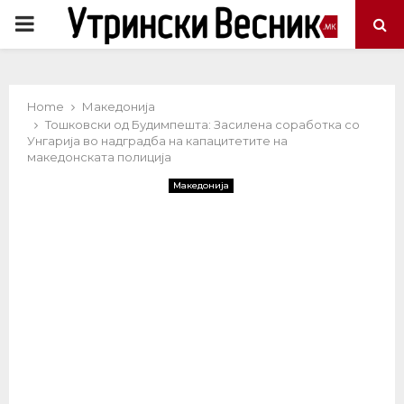
PRIMARY
MENU
Home
Македонија
Тошковски од Будимпешта: Засилена соработка со
Унгарија во надградба на капацитетите на
македонската полиција
Македонија