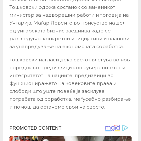
Тошковски одржа состанок со заменикот
министер за надворешни работи и трговија на
Унгарија, Маѓар Левенте во присуство на дел
од унгарската бизнис заедница каде се
разгледуваа конкретни иницијативи и планови
за унапредување на економската соработка.
Тошковски нагласи дека светот влегува во нов
поредок со предизвици кон суверенитетот и
интегритетот на нациите, предизвици во
функционирањето на човековите права и
слободи што уште повеќе ја засилува
потребата од соработка, меѓусебно разбирање
и помош да останеме свои на своето.