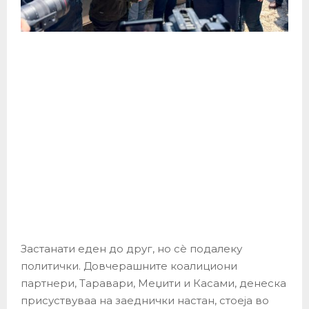
Застанати еден до друг, но сè подалеку
политички. Довчерашните коалициони
партнери, Таравари, Меџити и Касами, денеска
присуствуваа на заеднички настан, стоеја во