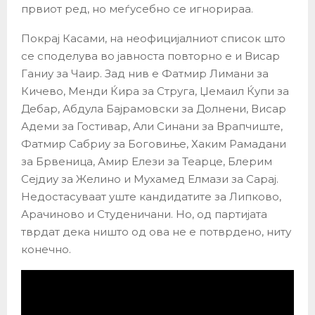
првиот ред, но меѓусебно се игнорираа.
Покрај Касами, на неофицијалниот список што
се споделува во јавноста повторно е и Висар
Ганиу за Чаир. Зад нив е Фатмир Лимани за
Кичево, Менди Ќира за Струга, Џемаил Ќупи за
Дебар, Абдула Бајрамовски за Долнени, Висар
Адеми за Гостивар, Али Синани за Врапчиште,
Фатмир Сабриу за Боговиње, Хаким Рамадани
за Брвеница, Амир Елези за Теарце, Блерим
Сејдиу за Желино и Мухамед Елмази за Сарај.
Недостасуваат уште кандидатите за Липково,
Арачиново и Студеничани. Но, од партијата
тврдат дека ништо од ова не е потврдено, ниту
конечно.