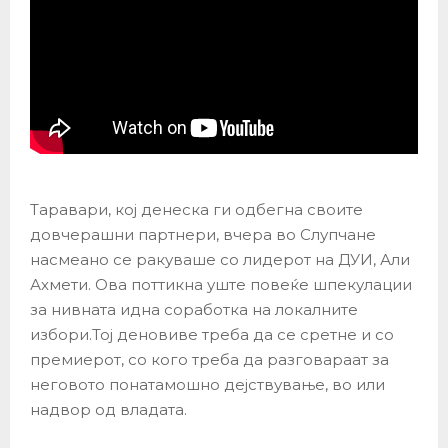
Таравари, кој денеска ги одбегна своите
довчерашни партнери, вчера во Слупчане
насмеано се ракуваше со лидерот на ДУИ, Али
Ахмети. Ова поттикна уште повеќе шпекулации
за нивната идна соработка на локалните
избори.Тој деновиве треба да се сретне и со
премиерот, со кого треба да разговараат за
неговото понатамошно дејствување, во или
надвор од владата.