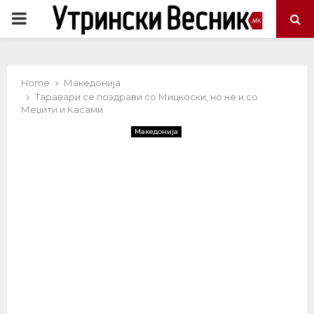
PRIMARY
MENU
Home
Македонија
Таравари се поздрави со Мицкоски, но не и со
Меџити и Касами
Македонија