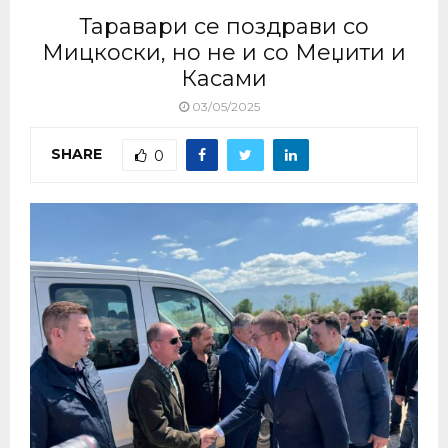
Таравари се поздрави со
Мицкоски, но не и со Меџити и
Касами
03/05/2025
SHARE
0