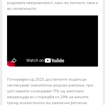
родовата нееднаковост, како во личното, така и
во политичкото.
Почнувајќи од 2023, достапните податоци
нагласуваат значителни родови разлики, при
што мажите сочинуваат 71% од имотната
евиденција во споредба со 29% на жените,
тренд конзистентен во различни региони.