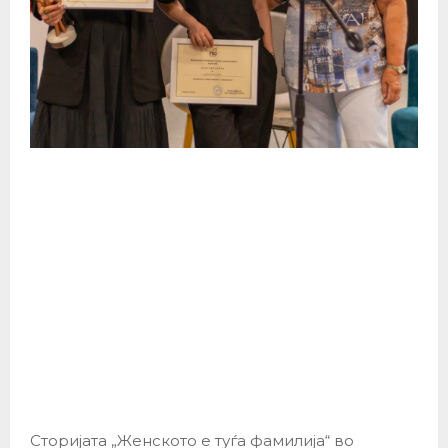
Сторијата „Женското е туѓа фамилија“ во