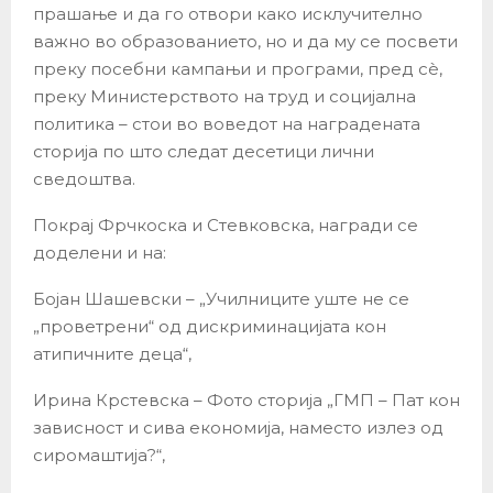
прашање и да го отвори како исклучително
важно во образованието, но и да му се посвети
преку посебни кампањи и програми, пред сѐ,
преку Министерството на труд и социјална
политика – стои во воведот на наградената
сторија по што следат десетици лични
сведоштва.
Покрај Фрчкоска и Стевковска, награди се
доделени и на:
Бојан Шашевски – „Училниците уште не се
„проветрени“ од дискриминацијата кон
атипичните деца“,
Ирина Крстевска – Фото сторија „ГМП – Пат кон
зависност и сива економија, наместо излез од
сиромаштија?“,