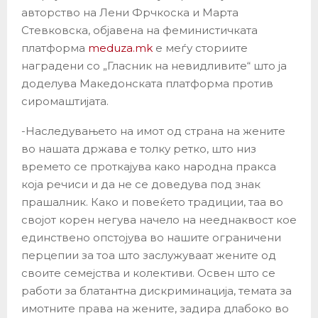
авторство на Лени Фрчкоска и Марта
Стевковска, објавена на феминистичката
платформа
meduza.mk
е меѓу сториите
наградени со „Гласник на невидливите“ што ја
доделува Македонската платформа против
сиромаштијата.
-Наследувањето на имот од страна на жените
во нашата држава е толку ретко, што низ
времето се проткајува како народна пракса
која речиси и да не се доведува под знак
прашалник. Како и повеќето традиции, таа во
својот корен негува начело на нееднаквост кое
единствено опстојува во нашите ограничени
перцепии за тоа што заслужуваат жените од
своите семејства и колективи. Освен што се
работи за блатантна дискриминација, темата за
имотните права на жените, задира длабоко во