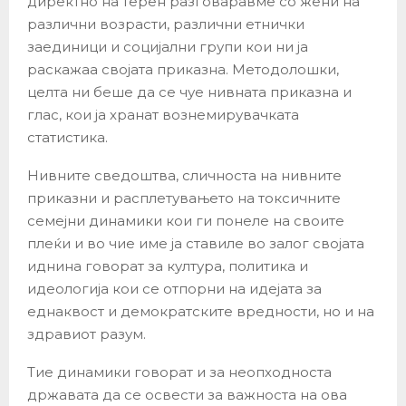
директно на терен разговаравме со жени на
различни возрасти, различни етнички
заединици и социјални групи кои ни ја
раскажаа својата приказна. Методолошки,
целта ни беше да се чуе нивната приказна и
глас, кои ја хранат вознемирувачката
статистика.
Нивните сведоштва, сличноста на нивните
приказни и расплетувањето на токсичните
семејни динамики кои ги понеле на своите
плеќи и во чие име ја ставиле во залог својата
иднина говорат за култура, политика и
идеологија кои се отпорни на идејата за
еднаквост и демократските вредности, но и на
здравиот разум.
Тие динaмики говорат и за неопходноста
државата да се освести за важноста на ова