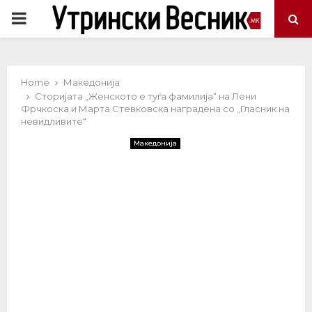
PRIMARY
MENU
Home
Македонија
Сторијата „Женското е туѓа фамилија“ на Лени
Фрчкоска и Марта Стевковска наградена со „Гласник на
невидливите“
Македонија