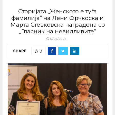
Сторијата „Женското е туѓа
фамилија“ на Лени Фрчкоска и
Марта Стевковска наградена со
„Гласник на невидливите“
17/06/2026
SHARE
0