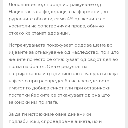
Дополнително, според истражување од
Националната федерација на фармери „во
руралните области, само 4% од жените се
носители на сопственички права, обично
откако ќе станат вдовици“.
Истражувањата покажуваат родова шема во
изјавите за откажување од наследство, при што
жените почесто се откажуваат од својот дел во
полза на братот. Ова е резултат на
патријархална и традиционална култура во која
најчесто при распределба на наследството,
имотот го добива синот или при оставински
постапки ќерките се откажуваат од она што
законски им припаѓа.
За да ги истражиме овие динамики
подлабински, спроведовме анкета, но и