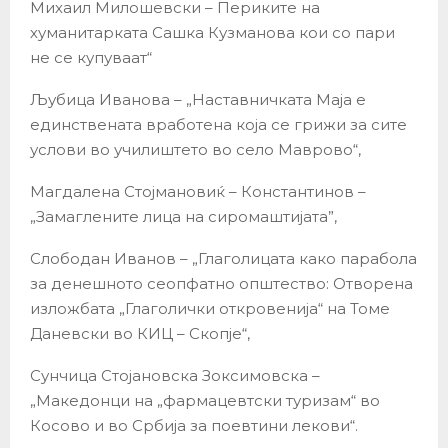
Михаил Милошевски – Периките на
хуманитарката Сашка Кузманова кои со пари
не се купуваат“
Љубица Иванова – „Наставничката Маја е
единствената вработена која се грижи за сите
услови во училиштето во село Маврово“,
Магдалена Стојмановиќ – Константинов –
„Замаглените лица на сиромаштијата”,
Слободан Иванов – „Глаголицата како парабола
за денешното сеопфатно општество: Отворена
изложбата „Глаголички откровенија“ на Томе
Даневски во КИЦ – Скопје“,
Сунчица Стојановска Зоксимовска –
„Македонци на „фармацевтски туризам“ во
Косово и во Србија за поевтини лекови“.