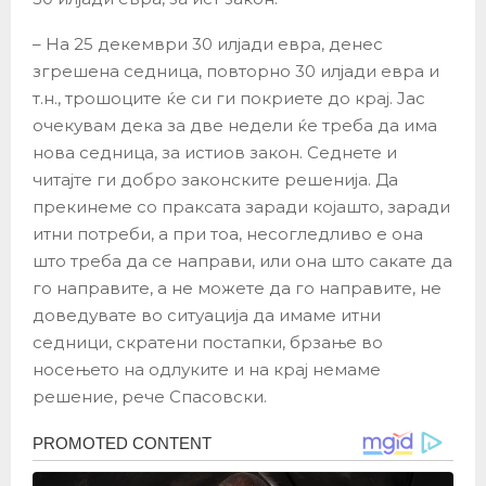
– На 25 декември 30 илјади евра, денес
згрешена седница, повторно 30 илјади евра и
т.н., трошоците ќе си ги покриете до крај. Јас
очекувам дека за две недели ќе треба да има
нова седница, за истиов закон. Седнете и
читајте ги добро законските решенија. Да
прекинеме со праксата заради којашто, заради
итни потреби, а при тоа, несогледливо е она
што треба да се направи, или она што сакате да
го направите, а не можете да го направите, не
доведувате во ситуација да имаме итни
седници, скратени постапки, брзање во
носењето на одлуките и на крај немаме
решение, рече Спасовски.