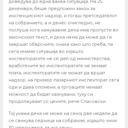
доведува до една ваква ситуација. На 25.
декември, беше предложен закон за
инспекцискиот надзор, и тогаш претседателот
на собранието, а и денес очигледно, не
послуша кога кажувавме дека има пропусти во
законскиот текст, и дека нема да може да ги
завршат обврските, онака како што треба, па
сега имаме ситуација во којашто
инспекторатите не се дел од министерства,
вработените во инспекторатите не земаат
плата, инспекторатите не можат да вршат
надзор, на пример пазарниот инспекторат сега
оди и дава опомени, а трговците немаат
можност да бидат казнувани, туку си
продолжуваат со цените, рече Спасовски.
Тој укажа дека не може на секој две недели да
се свикува седница на собрание, којашто чини
30 илјади евра, за ист закон.