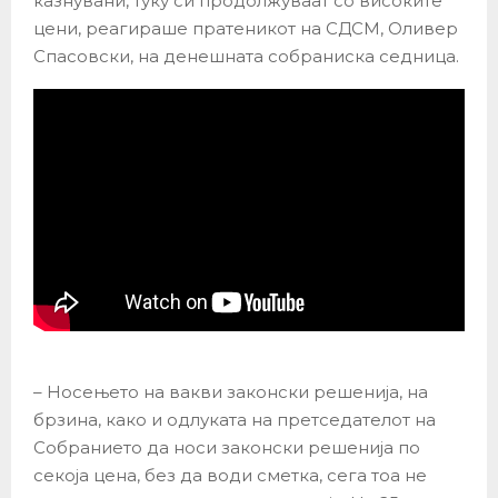
казнувани, туку си продолжуваат со високите
цени, реагираше пратеникот на СДСМ, Оливер
Спасовски, на денешната собраниска седница.
– Носењето на вакви законски решенија, на
брзина, како и одлуката на претседателот на
Собранието да носи законски решенија по
секоја цена, без да води сметка, сега тоа не