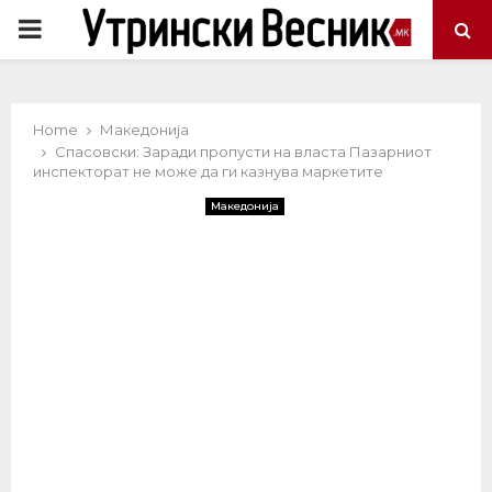
PRIMARY
MENU
Home
Македонија
Спасовски: Заради пропусти на власта Пазарниот
инспекторат не може да ги казнува маркетите
Македонија