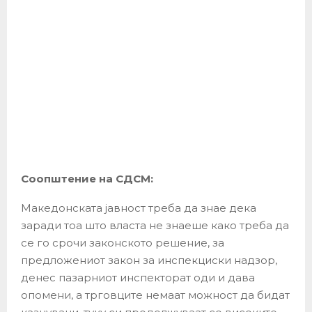
Соопштение на СДСМ:
Македонската јавност треба да знае дека
заради тоа што власта не знаеше како треба да
се го срочи законското решение, за
предложениот закон за инспекциски надзор,
денес пазарниот инспекторат оди и дава
опомени, а трговците немаат можност да бидат