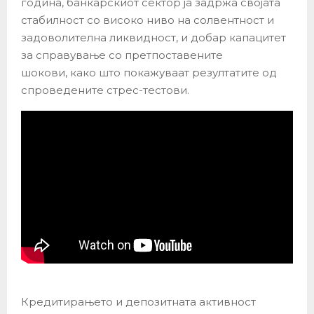
година, банкарскиот сектор ја задржа својата
стабилност со високо ниво на солвентност и
задоволителна ликвидност, и добар капацитет
за справување со претпоставените
шокови, како што покажуваат резултатите од
спроведените стрес-тестови.
Кредитирањето и депозитната активност