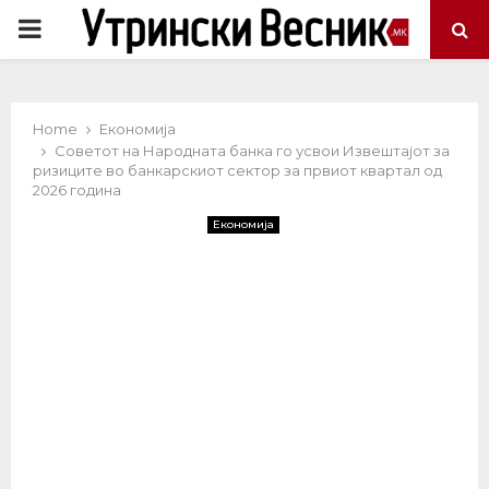
PRIMARY
MENU
Home
Економија
Советот на Народната банка го усвои Извештајот за
ризиците во банкарскиот сектор за првиот квартал од
2026 година
Економија