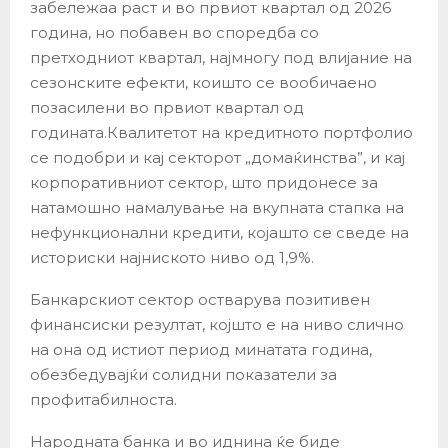
забележаа раст и во првиот квартал од 2026
година, но побавен во споредба со
претходниот квартал, најмногу под влијание на
сезонските ефекти, коишто се вообичаено
позасилени во првиот квартал од
годината.Квалитетот на кредитното портфолио
се подобри и кај секторот „домаќинства”, и кај
корпоративниот сектор, што придонесе за
натамошно намалување на вкупната стапка на
нефункционални кредити, којашто се сведе на
историски најниското ниво од 1,9%.
Банкарскиот сектор остварува позитивен
финансиски резултат, којшто е на ниво слично
на она од истиот период минатата година,
обезбедувајќи солидни показатели за
профитабилноста.
Народната банка и во иднина ќе биде