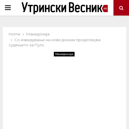
PRIMARY
MENU
Home
Македонија
Со изведување на нови докази продолжува
судењето за Пулс
Македонија