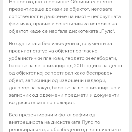
На претходното рочиште Обвинителството
презентираше докази за објектот, неговата
сопственост и движење на имот – целокупната
фактичка, правна и сопственичка историја на
објектот каде се наоѓала дискотеката „Пулс“.
Во судницата беа изведени и документи за
правниот статус на објектот согласно
урбанистички планови, геодетски елаборати,
барање за легализација од 2011 година за делот
од објектот кој се третирал како бесправен
објект, записници од извршени надзори,
договор за закуп, барање за легализација, но и
записник од одземени предмети и документи
во дискотеката по пожарот.
Беа презентирани и фотографии од
внатрешноста на дискотеката Пулс по
реновирањето, а обезбедени од вештачењето