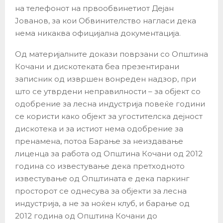
на телефонот на првообвинетиот Дејан
Јованов, за кои Обвинителство нагласи дека
нема никаква официјална документација.
Од материјалните докази поврзани со Општина
Кочани и дискотеката беа презентирани
записник од извршен вонреден надзор, при
што се утврдени неправилности – за објект со
одобрение за лесна индустрија повеќе години
се користи како објект за угостителска дејност
дискотека и за истиот нема одобрение за
пренамена, потоа Барање за неиздавање
лиценца за работа од Општина Кочани од 2012
година со известување дека претходното
известување од Општината е дека паркинг
просторот се однесува за објекти за лесна
индустрија, а не за ноќен клуб, и барање од
2012 година од Општина Кочани до