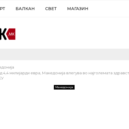
РТ
БАЛКАН
СВЕТ
МАГАЗИН
едонија
д 4,4 милијарди евра, Македонија влегува во најголемата здравс
ЕУ
Македонија