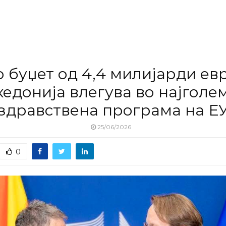
о буџет од 4,4 милијарди евр
едонија влегува во најголе
здравствена програма на Е
25/06/2026
0