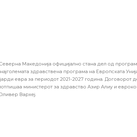
Северна Македонија официјално стана дел од програм
 најголемата здравствена програма на Европската Унија
ијарди евра за периодот 2021-2027 година. Договорот 
потпишаа министерот за здравство Азир Алиу и евроко
Оливер Вархеј.