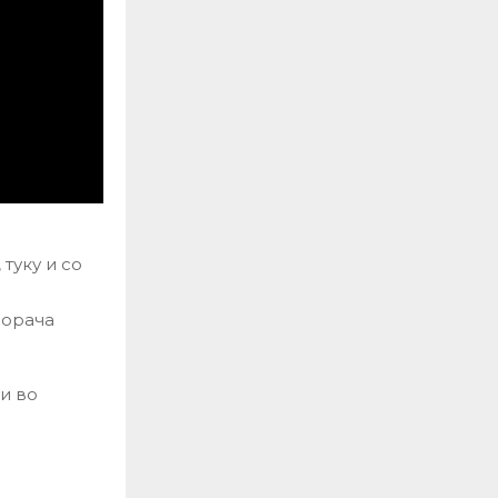
туку и со
порача
и во