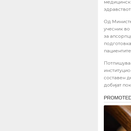
медицински
здравствот
Од Министе
учесник во
за апсорпц
подготовка
пациентите
Потпишувањ
институцио
составен д
добијат по