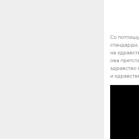
Со потпишу
стандарди,
на здравст
ова претст
здравство 
и здравств