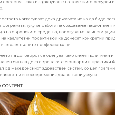
 средства, како и зајакнување на човечките ресурси в
о.
рството нагласуваат дека државата нема да биде пас
 програмата, туку ќе работи на создавање национален
ија на европските средства, поврзување на институции
 на квалитетни проекти кои ќе донесат конкретни при
 и здравствените професионалци.
ето на договорот се оценува како силен политички и
нален сигнал дека европските стандарди и практики ќ
ел од македонскиот здравствен систем, со цел граѓани
квалитетни и посовремени здравствени услуги.