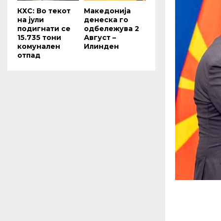
КХС: Во текот
Македонија
на јули
денеска го
подигнати се
одбележува 2
15.735 тони
Август –
комунален
Илинден
отпад