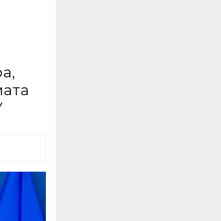
а,
мата
У