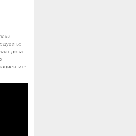
пски
редување
ваат дека
о
пациентите