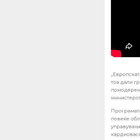
„Европската
тоа дали г
помодерен 
министерот
Програмата
повеќе обл
управување
кардиоваск