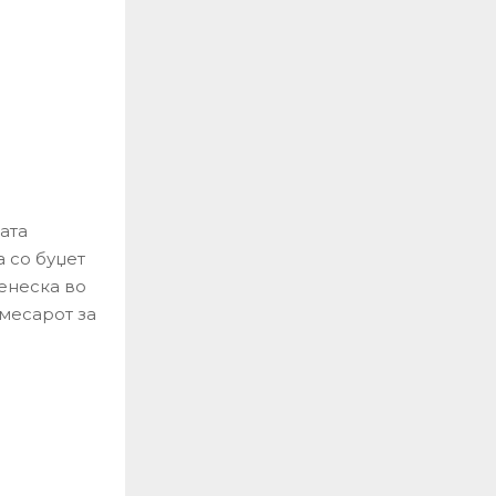
ата
 со буџет
денеска во
месарот за