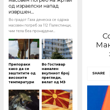
масовен погреб на жртви
од израелски напад
извршен...
Во градот Газа денеска се одржа
масовен погреб за 112 Палестинци,
чии тела беа пронајдени...
С
Мак
Препораки
Во Гостивар
како да се
намален
заштитите од
вкупниот број
SHARE
високите
прегледи,
температури
велат од МЗ