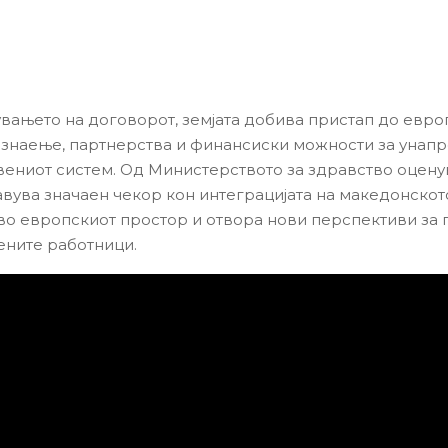
вањето на договорот, земјата добива пристап до евро
 знаење, партнерства и финансиски можности за унап
вениот систем. Од Министерството за здравство оцену
авува значаен чекор кон интеграцијата на македонскот
во европскиот простор и отвора нови перспективи за 
ените работници.