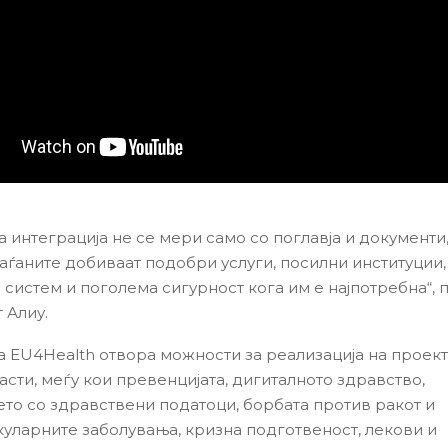
 интеграција не се мери само со поглавја и документи, 
раѓаните добиваат подобри услуги, посилни институции,
систем и поголема сигурност кога им е најпотребна“, 
 Алиу.
 EU4Health отвора можности за реализација на проект
асти, меѓу кои превенцијата, дигиталното здравство,
то со здравствени податоци, борбата против ракот и
уларните заболувања, кризна подготвеност, лекови и