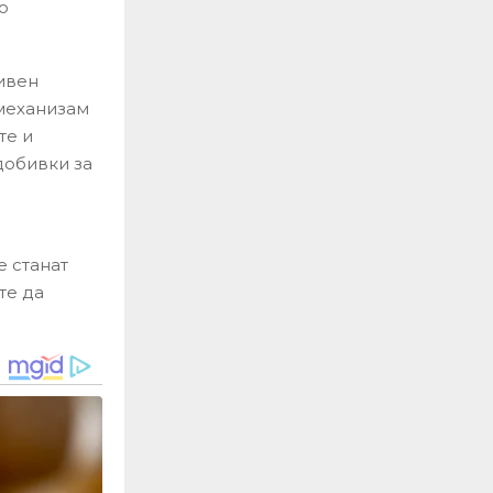
о
ивен
 механизам
те и
добивки за
е станат
те да