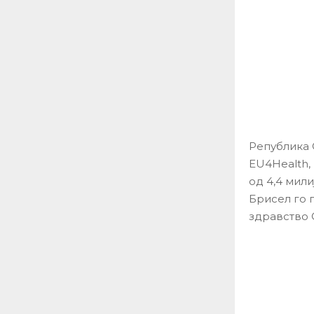
Република 
EU4Health,
од 4,4 мил
Брисел го 
здравство 