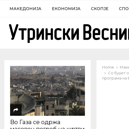
МАКЕДОНИЈА
ЕКОНОМИЈА
СКОПЈЕ
СПО
Home
Мак
Со буџет о
програма на 
Во Газа се одржа