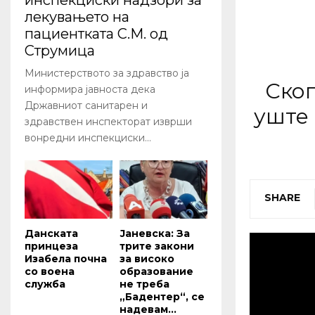
инспекциски надзори за
лекувањето на
пациентката С.М. од
Струмица
Министерството за здравство ја
Скоп
информира јавноста дека
Државниот санитарен и
уште
здравствен инспекторат изврши
вонредни инспекциски...
SHARE
Данската
Јаневска: За
принцеза
трите закони
Изабела почна
за високо
со воена
образование
служба
не треба
„Бадентер“, се
надевам...