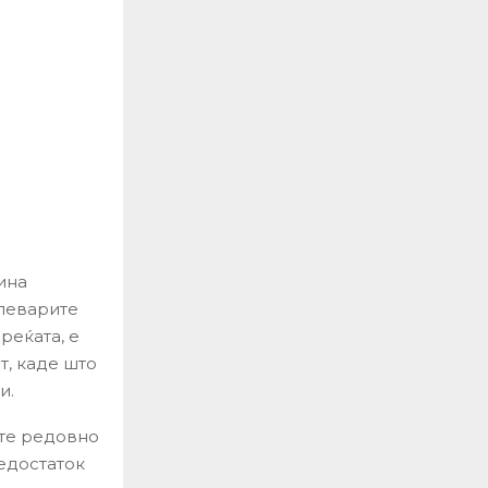
ина
улеварите
реќата, е
т, каде што
и.
ите редовно
едостаток