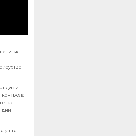
ување на
присуство
от да ги
а контрола
ње на
 идни
ме уште