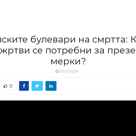
ските булевари на смртта: 
 жртви се потребни за през
мерки?
31/01/2025
0