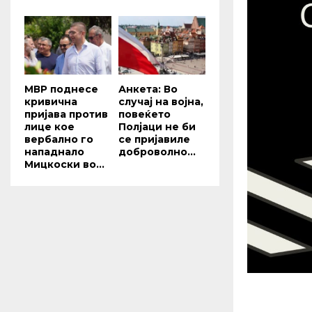
МВР поднесе
Анкета: Во
кривична
случај на војна,
пријава против
повеќето
лице кое
Полјаци не би
вербално го
се пријавиле
нападнало
доброволно...
Мицкоски во...