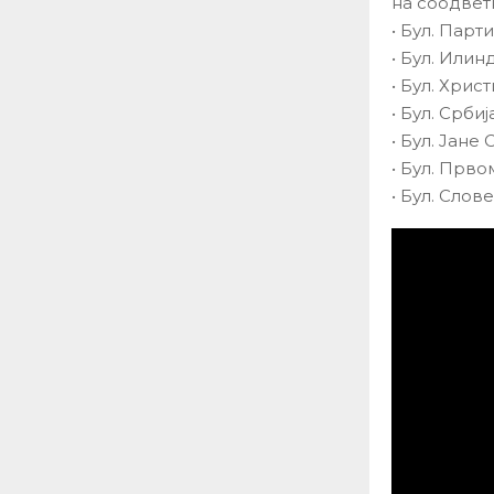
на соодвет
• Бул. Пар
• Бул. Илин
• Бул. Хри
• Бул. Србиј
• Бул. Јане
• Бул. Прво
• Бул. Слов