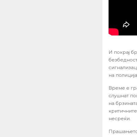
И покрај б
безбедност
сигнализац
на полициј
Време е гр
слушнат по
на брзинат
критичните
несреќи.
Прашањето 