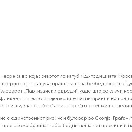
 несреќа во која животот го загуби 22-годишната Фрос
овторно го поставува прашањето за безбедноста на б
Булеварот „Партизански одреди“, каде што се случи нес
јфреквентните, но и најопасните патни правци во градо
се пријавуваат сообраќајни несреќи со тешки последиц
, не е единствениот ризичен булевар во Скопје. Граѓан
т преголема брзина, небезбедни пешачки премини и н