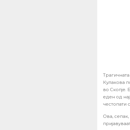
Трагичната
Кулакова п
во Скопје. 
еден од на
честопати 
Ова, сепак
пријавуваа