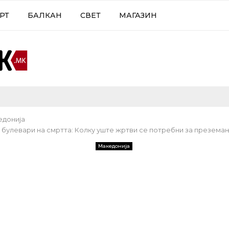
РТ
БАЛКАН
СВЕТ
МАГАЗИН
едонија
 булевари на смртта: Колку уште жртви се потребни за презема
Македонија