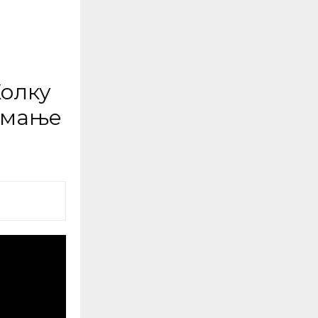
Колку
емање