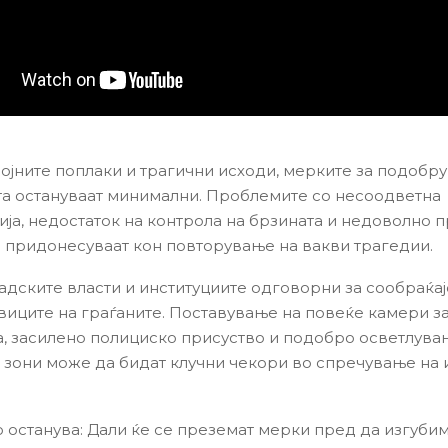
ројните поплаки и трагични исходи, мерките за подобр
а остануваат минимални. Проблемите со несоодветна
ија, недостаток на контрола на брзината и недоволно 
а придонесуваат кон повторување на вакви трагедии.
адските власти и институциите одговорни за сообраќај
виците на граѓаните. Поставување на повеќе камери з
а, засилено полициско присуство и подобро осветлува
 зони може да бидат клучни чекори во спречување на
останува: Дали ќе се преземат мерки пред да изгуби