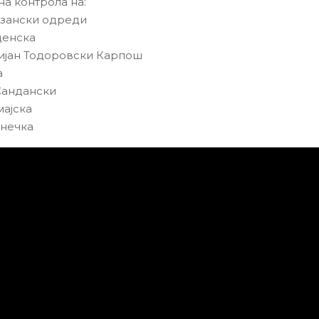
на контрола на:
тизански одреди
денска
стијан Тодоровски Карпош
а
 Сандански
мајска
енечка