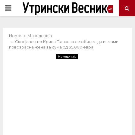
PRIMARY
MENU
Home
Македонија
Скопјанец во Крива Паланка се обидел да измами
повозрасна жена за сума од 35.000 евра
Македонија