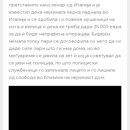
претставило како лекар од Италија и ја
известил дека нејзината ќерка паднала во
Италија и се здобила со повеќе кршеници на
нога и вилица и дека ќе треба даде 35.000 евра
за да ѝ биде направена операција. Бидејќи
немала толку пари се договорила со него да ги
даде сите пари што ги има дома, но во
меѓувреме се јавила на зет ѝ кој ја советувал да
се јави на полиција, по што полициски
службеници го затекнале лицето и го лишиле
од слобода во близина на нејзиниот дом.