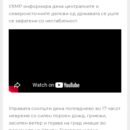
УХМР информира дека централните и
североисточните делови од државата се уште
се зафатени со нестабилност.
Управата соопшти дека попладнево во 17 часот
невреме со силен пороен дожд, грмежи,
засилен ветер и појава на град имаше во