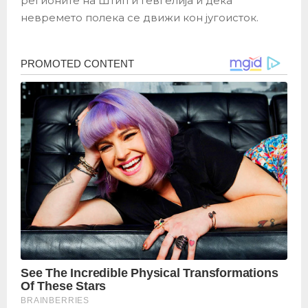
регионите на Штип и Гевгелија и дека
невремето полека се движи кон југоисток.