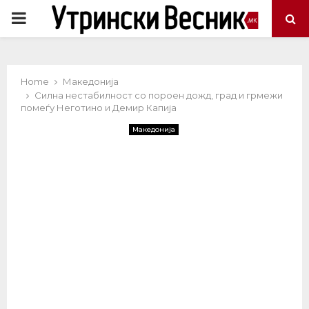
PRIMARY
MENU
Home
Македонија
Силна нестабилност со пороен дожд, град и грмежи
помеѓу Неготино и Демир Капија
Македонија