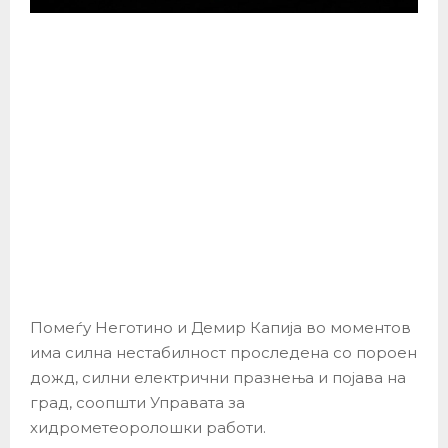
Помеѓу Неготино и Демир Капија во моментов
има силна нестабилност проследена со пороен
дожд, силни електрични празнења и појава на
град, соопшти Управата за
хидрометеоролошки работи.