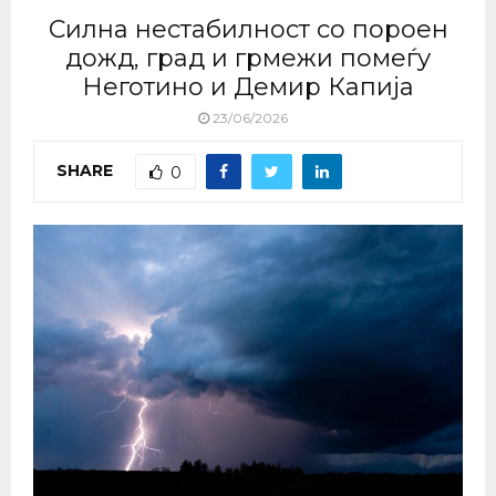
Силна нестабилност со пороен
дожд, град и грмежи помеѓу
Неготино и Демир Капија
23/06/2026
SHARE
0