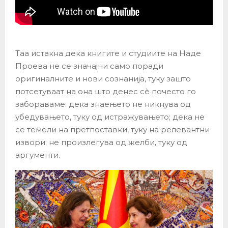
Таа истакна дека книгите и студиите на Наде
Проева не се значајни само поради
оригиналните и нови сознанија, туку зашто
потсетуваат на она што денес сѐ почесто го
забораваме: дека знаењето не никнува од
убедувањето, туку од истражувањето; дека не
се темели на претпоставки, туку на релевантни
извори; не произлегува од желби, туку од
аргументи.