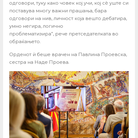
одговори, туку како човек кој учи, кој сѐ уште си
поставува многу важни прашања, бара
одговори на нив, личност која вешто дебатира,
умно негира, логично
проблематизира”, рече претседателката во
обраќањето.
Орденот ѝ беше врачен на Павлина Проевска,
сестра на Наде Проева.