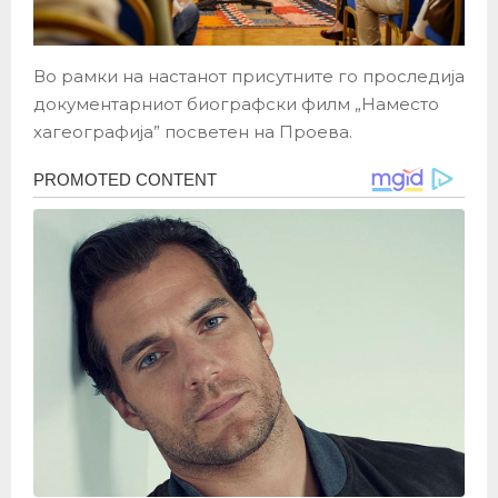
Во рамки на настанот присутните го проследија
документарниот биографски филм „Наместо
хагеографија” посветен на Проева.