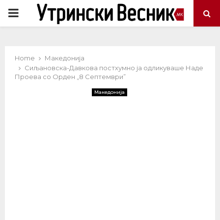
PRIMARY
MENU
Home
Македонија
Сиљановска-Давкова постхумно ја одликуваше Наде
Проева со Орден „8 Септември”
Македонија