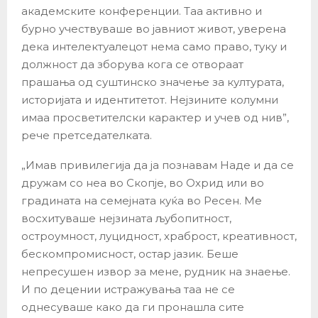
академските конференции. Таа активно и
бурно учествуваше во јавниот живот, уверена
дека интелектуалецот нема само право, туку и
должност да зборува кога се отвораат
прашања од суштинско значење за културата,
историјата и идентитетот. Нејзините колумни
имаа просветителски карактер и учев од нив”,
рече претседателката.
„Имав привилегија да ја познавам Наде и да се
дружам со неа во Скопје, во Охрид или во
градината на семејната куќа во Ресен. Ме
восхитуваше нејзината љубопитност,
остроумност, луцидност, храброст, креативност,
бескомпромисност, остар јазик. Беше
непресушен извор за мене, рудник на знаење.
И по децении истражувања таа не се
однесуваше како да ги пронашла сите