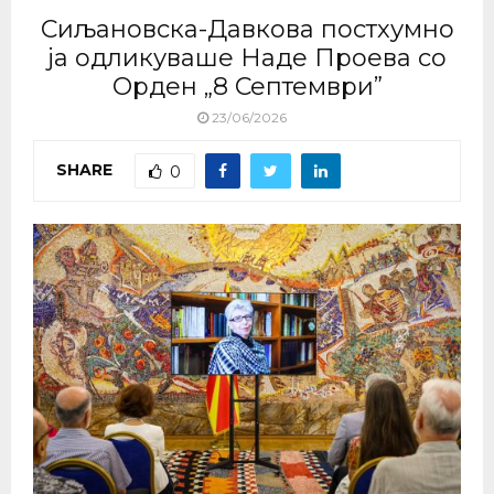
Сиљановска-Давкова постхумно
ја одликуваше Наде Проева со
Орден „8 Септември”
23/06/2026
SHARE
0