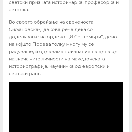
светски призната историчарка, професорка и
авторка.
Во своето обраќање на свеченоста,
Сиљановска-Давкова рече дека со
доделување на орденот „8 Септември”, денот
на којшто Проева толку многу му се
радуваше, ѝ оддаваме признание на една од
најзначајните личности на македонската
историографија, научничка од европски и
светски ранг.