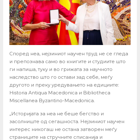
Според неа, нејзиниот научен труд не се гледа
и препознава само во книгите и студиите што
ги напиша, туку и во грижата за научното
наследство што го остави зад себе, меѓу
другото и преку уредувањето на едициите:
Historia Antiqua Macedonica и Bibliotheca
Miscellanea Byzantino-Macedonica.
„Историјата за неа не беше бегство и
засолниште од сегашноста. Нејзиниот научен
интерес никогаш не остана затворен меѓу
страниците на стручните списанија и