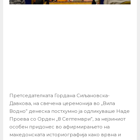
Претседателката Гордана Сиљановска-
Давкова, на свечена церемонија во „Вила
Водно” денеска постхумно ја одликуваше Наде
Проева со Орден „8 Септември”, за нејзиниот
особен придонес во афирмирањето на
македонската историографија како врвна и