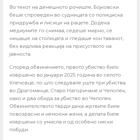
Во текот на денешното рочиште, Бојковски
беше спроведен во судницата со полициска
придружба и лисици на рацете. Додека
медиумите го снимаа, седеше мирно, се
нишаше на столицата и гледаше кон таванот,
без видлива реакција на присуството на
јавноста.
Според обвинението, првото убиство било
извршено во јануари 2025 година во селото
Клечовце, по што следувале уште три убиства
во Драгоманце, Старо Нагоричане и Челопек,
како и два обида за убиство во Челопек.
Обвинителството тврди дека жртвите биле
повозрасни и немоќни жени, а делата биле
извршени со умисла и од особено ниски
побуди.