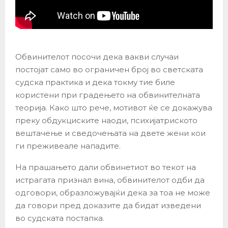
Обвинителот посочи дека вакви случаи
постојат само во ограничен број во светската
судска практика и дека токму тие биле
користени при градењето на обвинителната
теорија. Како што рече, мотивот ќе се докажува
преку обдукциските наоди, психијатриското
вештачење и сведочењата на двете жени кои
ги преживеале нападите.
На прашањето дали обвинетиот во текот на
истрагата признал вина, обвинителот одби да
одговори, образложувајќи дека за тоа не може
да говори пред доказите да бидат изведени
во судската постапка.