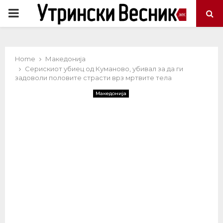
PRIMARY
MENU
Home
Македонија
Серискиот убиец од Куманово, убивал за да ги
задоволи половите страсти врз мртвите тела
Македонија