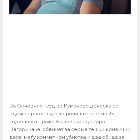
Во Основниот суд во Куманово денеска се
одржа првото судско рочиште против 25-
годишниот Трајко Бојковски од Старо
Нагоричане, обвинет за серија тешки кривични
дела, меѓу кои четири убиства и два обида за