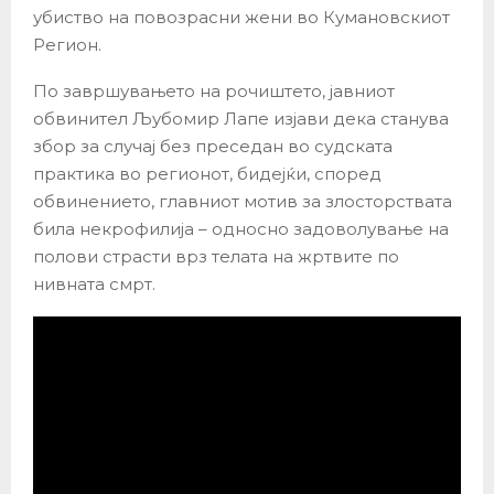
убиство на повозрасни жени во Кумановскиот
Регион.
По завршувањето на рочиштето, јавниот
обвинител Љубомир Лапе изјави дека станува
збор за случај без преседан во судската
практика во регионот, бидејќи, според
обвинението, главниот мотив за злосторствата
била некрофилија – односно задоволување на
полови страсти врз телата на жртвите по
нивната смрт.