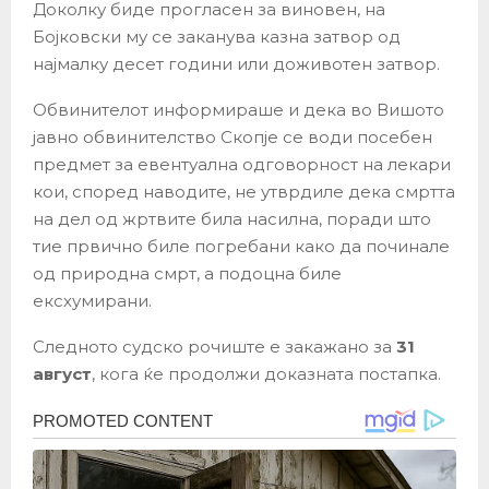
Доколку биде прогласен за виновен, на
Бојковски му се заканува казна затвор од
најмалку десет години или доживотен затвор.
Обвинителот информираше и дека во Вишото
јавно обвинителство Скопје се води посебен
предмет за евентуална одговорност на лекари
кои, според наводите, не утврдиле дека смртта
на дел од жртвите била насилна, поради што
тие првично биле погребани како да починале
од природна смрт, а подоцна биле
ексхумирани.
Следното судско рочиште е закажано за
31
август
, кога ќе продолжи доказната постапка.