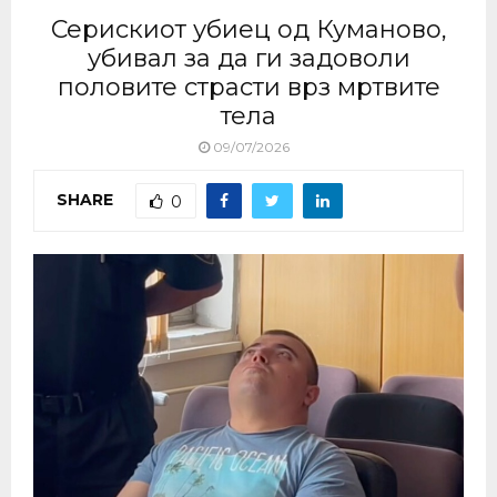
Серискиот убиец од Куманово,
убивал за да ги задоволи
половите страсти врз мртвите
тела
09/07/2026
SHARE
0