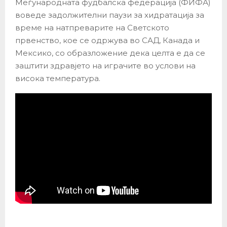
Меѓународната фудбалска федерација (ФИФА)
воведе задолжителни паузи за хидратација за
време на натпреварите на Светското
првенство, кое се одржува во САД, Канада и
Мексико, со образложение дека целта е да се
заштити здравјето на играчите во услови на
висока температура.