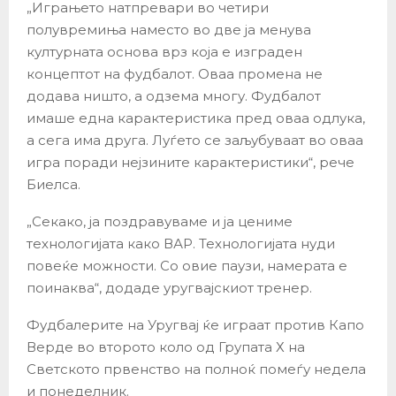
„Играњето натпревари во четири
полувремиња наместо во две ја менува
културната основа врз која е изграден
концептот на фудбалот. Оваа промена не
додава ништо, а одзема многу. Фудбалот
имаше една карактеристика пред оваа одлука,
а сега има друга. Луѓето се заљубуваат во оваа
игра поради нејзините карактеристики“, рече
Биелса.
„Секако, ја поздравуваме и ја цениме
технологијата како ВАР. Технологијата нуди
повеќе можности. Со овие паузи, намерата е
поинаква“, додаде уругвајскиот тренер.
Фудбалерите на Уругвај ќе играат против Капо
Верде во второто коло од Групата Х на
Светското првенство на полноќ помеѓу недела
и понеделник.