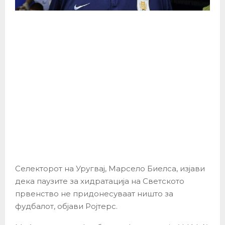
Селекторот на Уругвај, Марсело Биелса, изјави
дека паузите за хидратација на Светското
првенство не придонесуваат ништо за
фудбалот, објави Ројтерс.