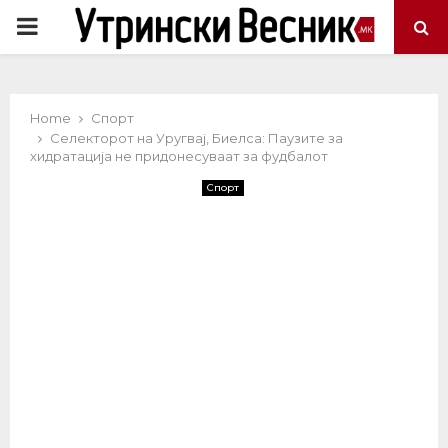
PRIMARY
MENU
Home
Спорт
Селекторот на Уругвај, Биелса: Паузите за
хидратација не придонесуваат за фудбалот
Спорт