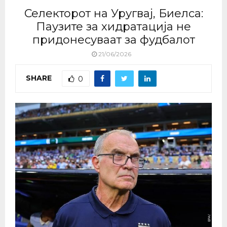
Селекторот на Уругвај, Биелса:
Паузите за хидратација не
придонесуваат за фудбалот
21/06/2026
SHARE
0