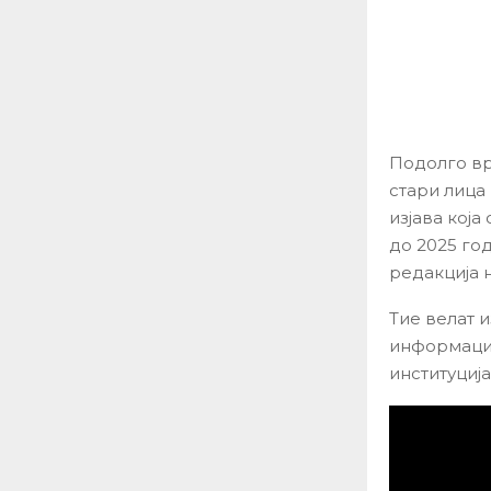
Подолго вр
стари лица 
изјава кој
до 2025 го
редакција 
Тие велат 
информации
институција