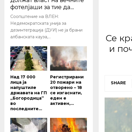
должат власт на вечните
фотелјаши за тие да...
Соопштение на ВЛЕН:
Недемократската унија за
дезинтеграција (ДУИ) не ја брани
Се кр
албанската кауза,...
и по
Над 17 000
Регистрирани
лица ја
20 пожари на
SHARE
напуштиле
отворено – 18
државата на ГП
се изгаснати,
„Богородица”
еден е
во
активен,...
последните...