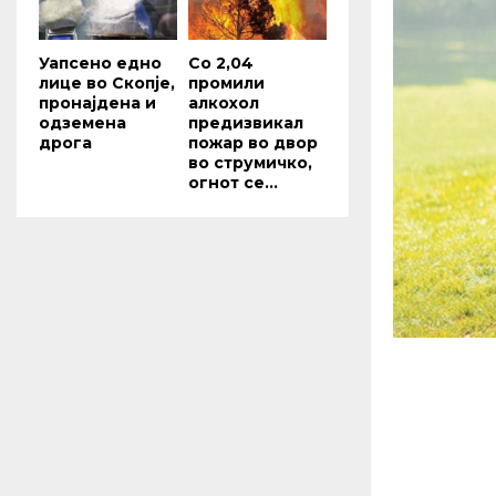
Уапсено едно
Со 2,04
лице во Скопје,
промили
пронајдена и
алкохол
одземена
предизвикал
дрога
пожар во двор
во струмичко,
огнот се...