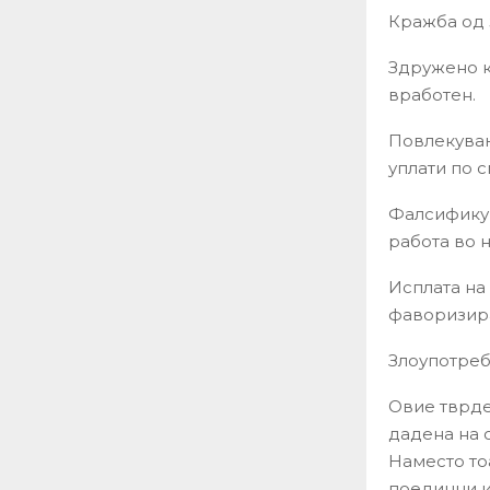
Кражба од 
Здружено к
вработен.
Повлекувањ
уплати по 
Фалсификув
работа во 
Исплата на
фаворизира
Злоупотреб
Овие тврде
дадена на о
Наместо тоа
поединци и