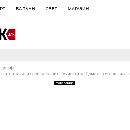
РТ
БАЛКАН
СВЕТ
МАГАЗИН
едонија
златен накит и пари од живи и починати во Домот за стари лица 
Македонија