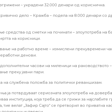
згрижени – украдени 32.000 денари од корисничка.
ривично дело – Кражба – подела на 8.000 денари со д
е средства од сметки на починати – злоупотреба на б
смртта на корисници.
ање на работно време – измислени прекувремени ча
неработни денови.
 дополнителни часови на миленици на раководството –
ње преку јавни пари.
а на службена положба за политички реваншизам.
ња ја потврдуваат сериозната злоупотреба на довербат
ваа институција, која треба да се грижи за најслабите г
, тие велат „Зафир Сајто“ се претворил во приватна кас
 политички интереси.