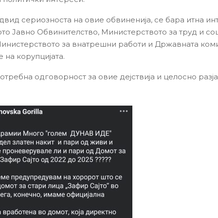
двид сериозноста на овие обвиненија, се бара итна ин
то Јавно Обвинителство, Министерството за труд и со
Министерството за внатрешни работи и Државната коми
 на корупцијата.
отребна одговорност за овие дејствија и целосно разј
.