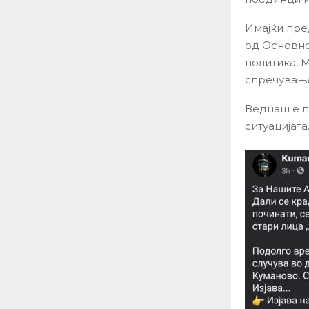
Имајќи пре
од Основно
политика, 
спречување
Веднаш е п
ситуацијата