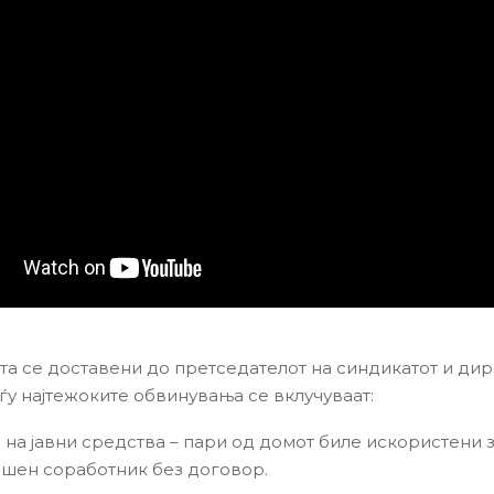
та се доставени до претседателот на синдикатот и дир
еѓу најтежоките обвинувања се вклучуваат:
на јавни средства – пари од домот биле искористени з
шен соработник без договор.