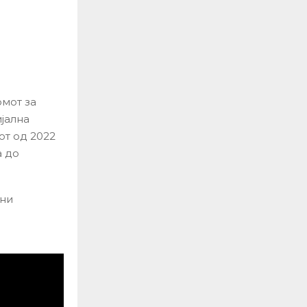
мот за
ијална
от од 2022
а до
тни