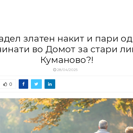
адел златен накит и пари о
чинати во Домот за стари ли
Куманово?!
28/04/2025
0