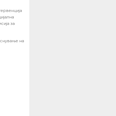
тервенција
цијална
сија за
аснување на