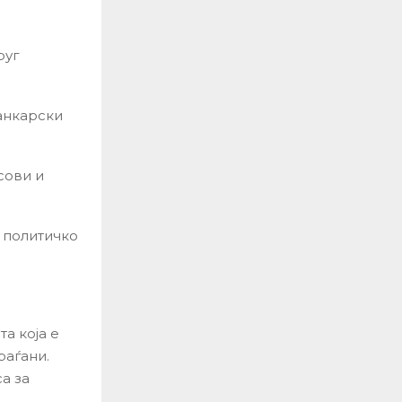
руг
анкарски
сови и
 политичко
а која е
раѓани.
а за