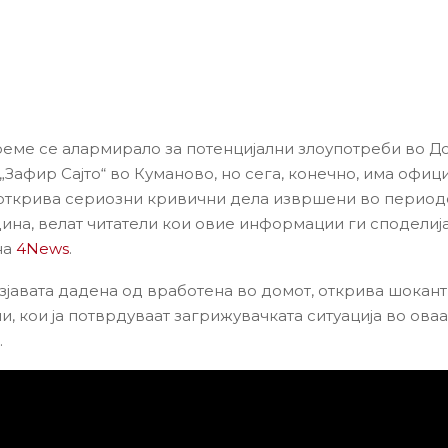
еме се алармирало за потенцијални злоупотреби во До
„Зафир Сајто“ во Куманово, но сега, конечно, има офиц
а открива сериозни кривични дела извршени во период
дина, велат читатели кои овие информации ги споделиј
на
4News
.
изјавата дадена од вработена во домот, открива шокан
, кои ја потврдуваат загрижувачката ситуација во оваа
.