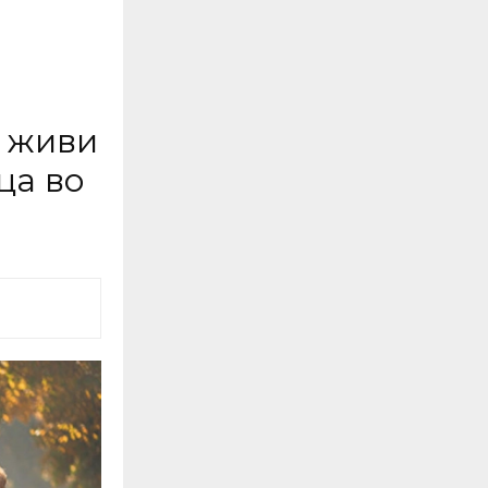
д живи
ца во