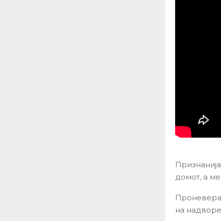
Признанија
домот, а м
Проневера 
на надворе