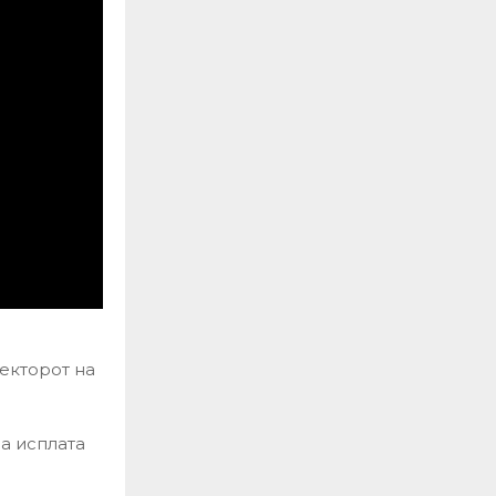
екторот на
а исплата