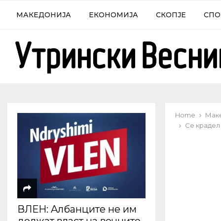
МАКЕДОНИЈА
ЕКОНОМИЈА
СКОПЈЕ
СПО
Home
Мак
Се крадел 
ВЛЕН: Aлбанците не им