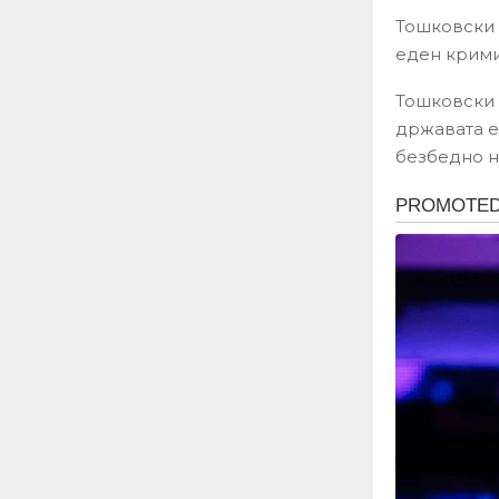
Тошковски в
еден крими
Тошковски 
државата е 
безбедно ни