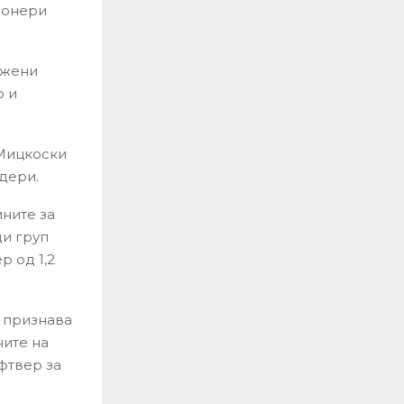
ионери
ужени
о и
 Мицкоски
ндери.
ините за
ди груп
р од 1,2
е признава
ните на
фтвер за