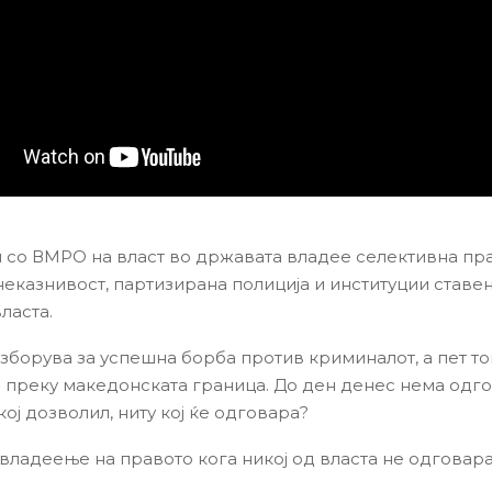
 со ВМРО на власт во државата владее селективна пр
неказнивост, партизирана полиција и институции ставе
ласта.
зборува за успешна борба против криминалот, а пет т
 преку македонската граница. До ден денес нема одг
 кој дозволил, ниту кој ќе одговара?
 владеење на правото кога никој од власта не одговара