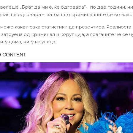
елеше „Брат да ми е, ќе одговара”- по две години, ник
нал не одговара – затоа што криминалците се во власт
може какви сака статистики да презентира. Реалноста 
затруена од криминал и корупција, а граѓаните не се ч
ту дома, ниту на улица.