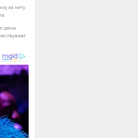
ој за ниту
а.
е дека
увствуваат