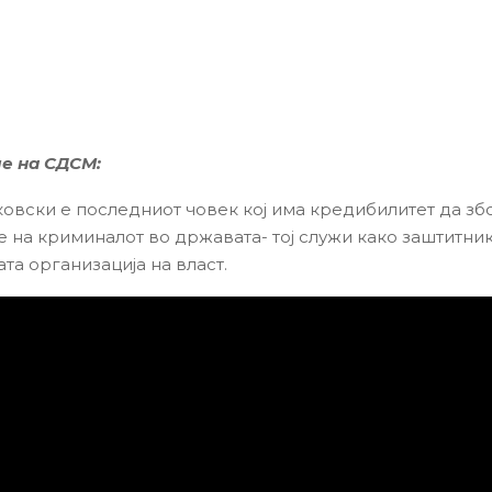
е на СДСМ:
овски е последниот човек кој имa кредибилитет да зб
 на криминалот во државата- тој служи како заштитник
та организација на власт.