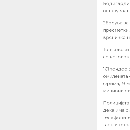
Бодигарди 
остануваат
Зборува за
пресметки,
врсничко н
Тошковски 
со неговат
161 тендер
омилената 
фрима, 9 м
милиони ев
Полицијата
дека има с
телефоните
таен и тота