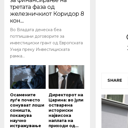
за финансирање на
третата фаза од
железничкиот Коридор 8
кон...
Во Владата денеска беа
потпишани договорите за
инвестициски грант од Европската
Унија преку Инвестициската
рамка...
SHARE
Осамените
Директорот на
луѓе почесто
Царина: во јули
сонуваат лоши
остварена
соништа,
историски
покажува
највисока
научно
наплата на
истражување
приходи од...