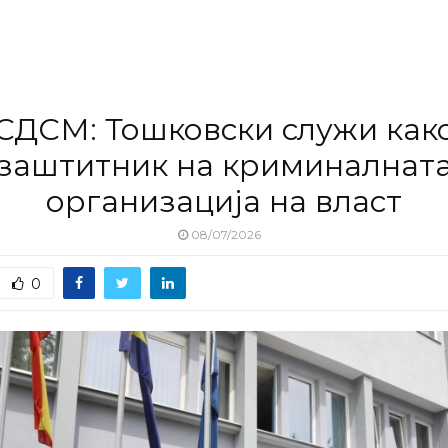
СДСМ: Тошковски служи как
заштитник на криминалнат
организација на власт
08/07/2026
0