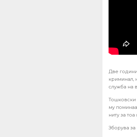
Две години
криминал, 
служба на в
Тошковски 
му поминаа
ниту за тоа
Зборува за