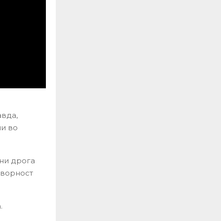
авда,
ни во
они дрога
оворност
.