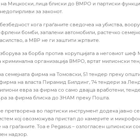
на Мицкоски, лица блиски до ВМРО и партиски функц
 недопирливи за законот.
 безбедност кога граѓаните сведочеа на убиства, воор
 фрлени бомби, запалени автомобили, растечко семејн
асилство, а МВР не ги заштити жртвите.
зборува за борба против корупцијата а неговиот шеф
а криминална организација ВМРО, вртат милионски те
 за семејната фирма на Томовски, 51 тендер преку општ
фирма на власта Пирамид Билдинг, 74 тендери за Лен
илиони евра за фирма со само двајца вработени, тенде
ра за фирма блиска до ЗНАМ преку Пошта.
 е претворена во партиски инструмент додека јавно с
истем кој овозможува пристап до камерите и микрофо
 на граѓаните. Тоа е Pegasus – озлогласен шпионски со
лен надзор.