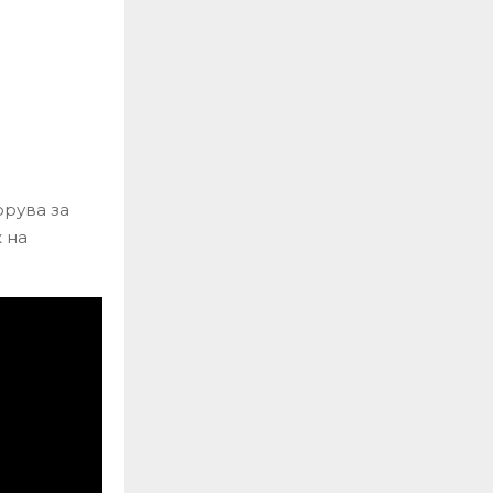
орува за
 на