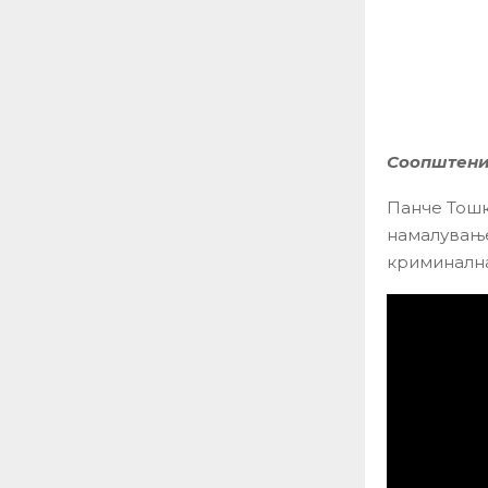
Соопштени
Панче Тошк
намалување
криминална