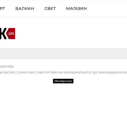
РТ
БАЛКАН
СВЕТ
МАГАЗИН
едонија
ковски служи како заштитник на криминалната организација на в
Македонија