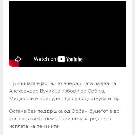
Причината е јасна. По вчерашната најава на
Александар Вучиќ за избори во Србија,
Мицкоски е принуден да се подготвува и тој.
Остана без поддршка од Орбан, буџетот е во
колапс, а веќе нема пари ниту за редовна
исплата на пензиите.