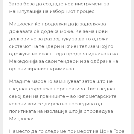
Затоа брза да создаде нов инструмент за
манипулација на изборниот процес.
Мицкоски ќе продолжи да ја задолжува
државата сè додека може. Ќе зема нови
долгови не за развој, туку за да го одржи
системот на тендери и клиентелизам кој го
одржува на власт. Тој ја продава иднината на
Македонија за свои тендери и за одбрана на
организираниот криминал.
Младите масовно заминуваат затоа што не
гледаат европска перспектива. Тие гледаат
секој ден на границите – во километарските
колони кои се директна последица од
политиката на изолација што ја спроведува
Мицкоски.
Наместо да го следиме примерот на Црна Гора