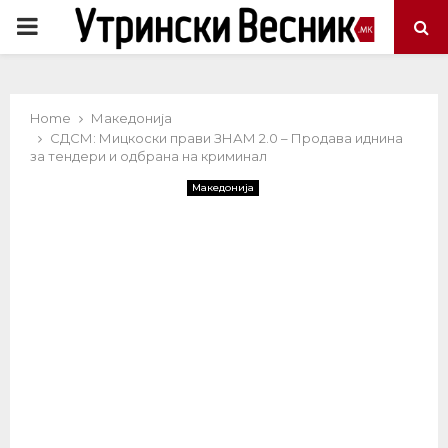
PRIMARY
MENU
Home
Македонија
СДСМ: Мицкоски прави ЗНАМ 2.0 – Продава иднина
за тендери и одбрана на криминал
Македонија