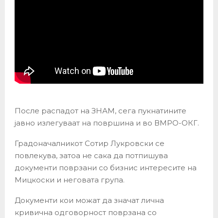
После распадот на ЗНАМ, сега пукнатините
јавно излегуваат на површина и во ВМРО-ОКГ.
Градоначалникот Сотир Лукровски се
повлекува, затоа не сака да потпишува
документи поврзани со бизнис интересите на
Мицкоски и неговата група.
Документи кои можат да значат лична
кривична одговорност поврзана со