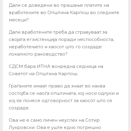
Дали се доведени во прашање платите на
вработените во Општина Карпош во следните
месеци?
Дали вработените треба да стравуваат за
својата егзистенција поради неспособноста,
неработењето и хаосот што го создаде
локалното раководство?
СДСМ бара ИТНА вонредна седница на
Советот на Општина Карпош.
Граѓаните имаат право да знаат во каква
состојба се наоѓа општината, кој носи одлуки и
кој ќе понесе одговорност за хаосот што се
создаде.
Ова не е само личен неуспех на Сотир
Лукровски. Ова е уште едно погрешно