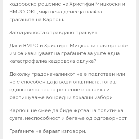
кадровско решение на Христијан Мицкоски и
ВМРО-ОКГ, чија цена денес ја плаќаат
граѓаните на Карпош.
Затоа јавноста оправдано прашува:
Дали ВМРО и Христијан Мицкоски повторно ќе
им се извинуваат на граѓаните за уште една
катастрофална кадровска одлука?
Доколку градоначалникот не е подготвен или
не е способен да ја води општината, тогаш
единствено чесно решение е оставка и
распишување вонредни локални избори.
Карпош не смее да биде жртва на политичка
суета, неспособност и бегање од одговорност.
Граѓаните не бараат изговори.