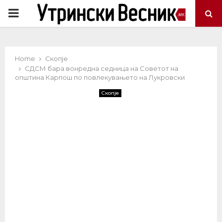
PRIMARY
MENU
Home
Скопје
СДСМ бара вонредна седница на Советот на
општина Карпош по повлекувањето на Лукровски
Скопје