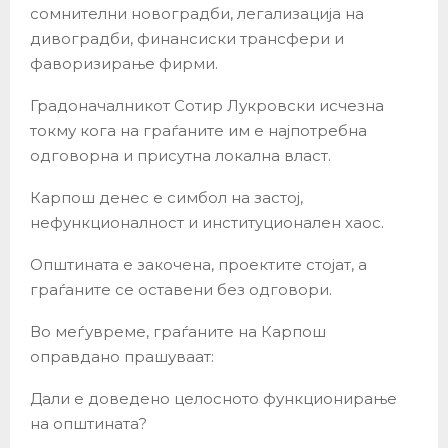
сомнителни новоградби, легализација на
дивоградби, финансиски трансфери и
фаворизирање фирми.
Градоначалникот Сотир Лукровски исчезна
токму кога на граѓаните им е најпотребна
одговорна и присутна локална власт.
Карпош денес е симбол на застој,
нефункционалност и институционален хаос.
Општината е закочена, проектите стојат, а
граѓаните се оставени без одговори.
Во меѓувреме, граѓаните на Карпош
оправдано прашуваат:
Дали е доведено целосното функционирање
на општината?