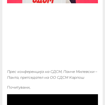
Прес конференција на СДСМ, Панче Милевски –
Панта
, претседател на ОО СДСМ Карпош
Почитувани,