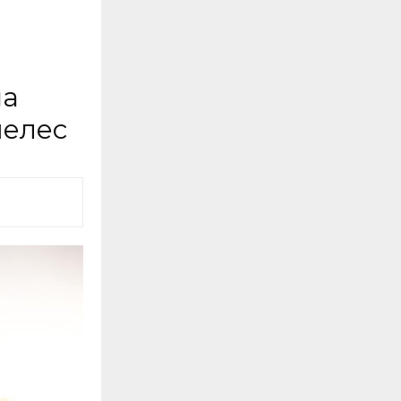
на
џелес