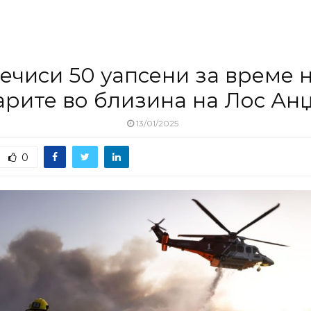
ечиси 50 уапсени за време 
рите во близина на Лос Ан
13/01/2025
0