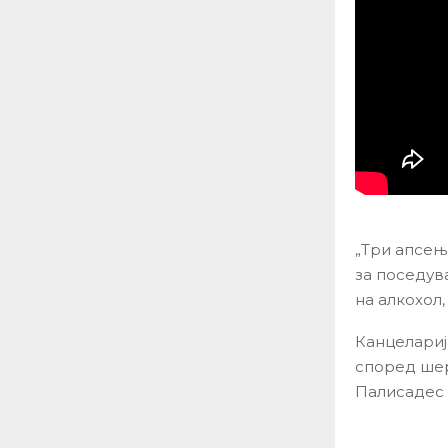
„Три апсењ
за поседув
на алкохол,
Канцелариј
според шер
Палисадес в