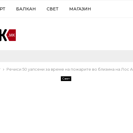
РТ
БАЛКАН
СВЕТ
МАГАЗИН
т
Речиси 50 уапсени за време на пожарите во близина на Лос 
Свет