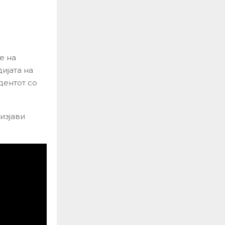
е на
ијата на
дентот со
изјави