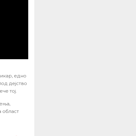
икар, едно
под дејство
че тој.
ења,
 област