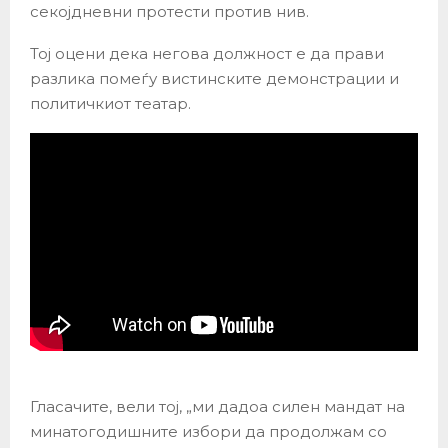
секојдневни протести против нив.
Тој оцени дека негова должност е да прави
разлика помеѓу вистинските демонстрации и
политичкиот театар.
Гласачите, вели тој, „ми дадоа силен мандат на
минатогодишните избори да продолжам со