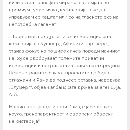
визијата за трансформирање на земјата во
премиум туристичка дестинација, а не да
управувам со хаштаг или со најгласното ехо на
непотребна галама“.
„Проектите, поддржани од инвестициската
компанија на Кушнер, „Афинити партнерс“,
станаа фокус на поширок гнев поради начинот
на кој се одобруваат големите приватни
инвестиции и негрижата за животната средина.
Демонстрантите сакаат проектите да бидат
откажани и Рама да поднесе оставка, наведува
„Блумерг“, објави албанската државна агенција,
АТА.
Нашиот стандард, изјави Рама, е јасен: закон,
наука, транспарентност и европски обврски –
не хистерија”.