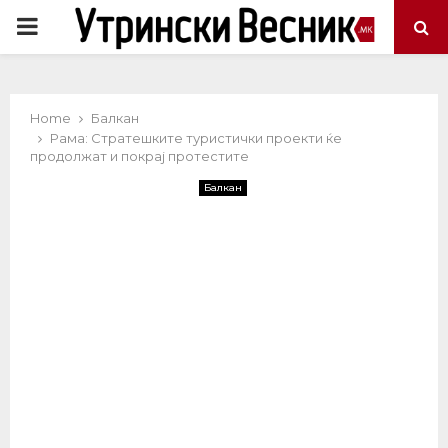
PRIMARY
MENU
Home
Балкан
Рама: Стратешките туристички проекти ќе
продолжат и покрај протестите
Балкан