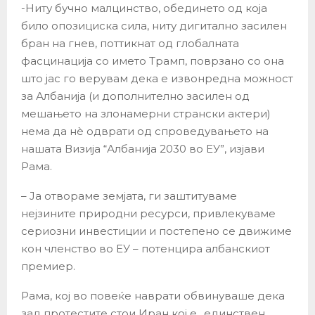
-Ниту бучно малцинство, обединето од која
било опозициска сила, ниту дигитално засилен
бран на гнев, поттикнат од глобалната
фасцинација со името Трамп, поврзано со она
што јас го верувам дека е извонредна можност
за Албанија (и дополнително засилен од
мешањето на злонамерни странски актери)
нема да нè одврати од спроведувањето на
нашата Визија “Албанија 2030 во ЕУ”, изјави
Рама.
– Ја отвораме земјата, ги заштитуваме
нејзините природни ресурси, привлекуваме
сериозни инвестиции и постепено се движиме
кон членство во ЕУ – потенцира албанскиот
премиер.
Рама, кој во повеќе наврати обвинуваше дека
зад протестите стои Иран кој е „единствен