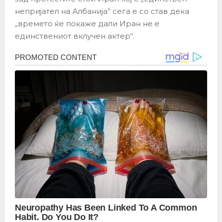
непријател на Албанија” сега е со став дека
„времето ќе покаже дали Иран не е
единствениот вклучен актер“.