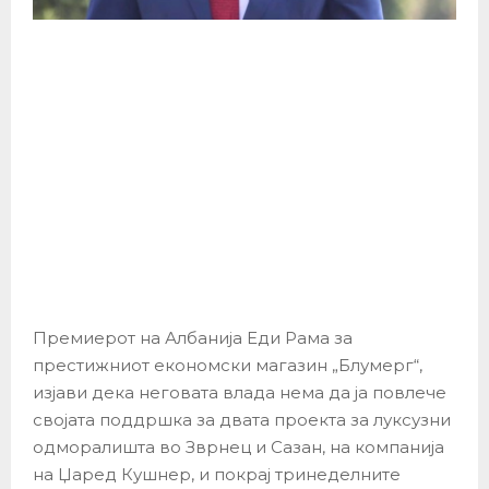
Премиерот на Албанија Еди Рама за
престижниот економски магазин „Блумерг“,
изјави дека неговата влада нема да ја повлече
својата поддршка за двата проекта за луксузни
одморалишта во Зврнец и Сазан, на компанија
на Џаред Кушнер, и покрај тринеделните