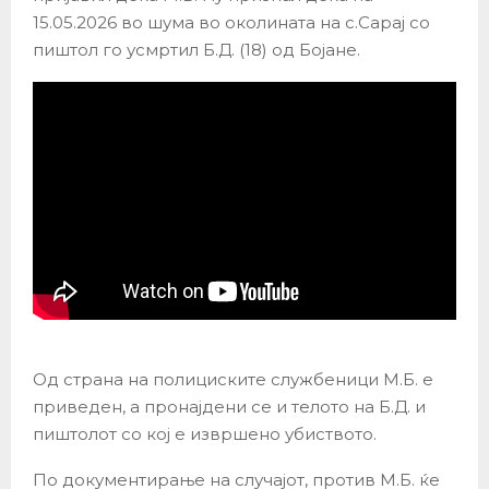
15.05.2026 во шума во околината на с.Сарај со
пиштол го усмртил Б.Д. (18) од Бојане.
Од страна на полициските службеници М.Б. е
приведен, а пронајдени се и телото на Б.Д. и
пиштолот со кој е извршено убиството.
По документирање на случајот, против М.Б. ќе