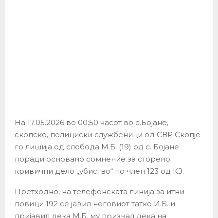
На 17.05.2026 во 00:50 часот во с.Бојане,
скопско, полициски службеници од СВР Скопје
го лишија од слобода М.Б. (19) од с. Бојане
поради основано сомнение за сторено
кривични дело „убиство“ по член 123 од КЗ.
Претходно, на телефонската линија за итни
повици 192 се јавил неговиот татко И.Б. и
пријавил дека М.Б. му признал дека на