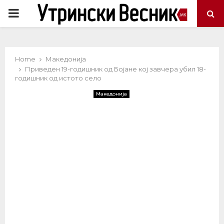
PRIMARY
MENU
Home
Македонија
Приведен 19-годишник од Бојане кој завчера убил 18-
годишник од истото село
Македонија