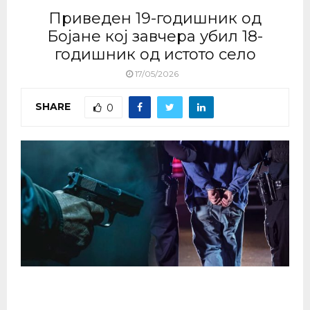
Приведен 19-годишник од
Бојане кој завчера убил 18-
годишник од истото село
17/05/2026
SHARE
0