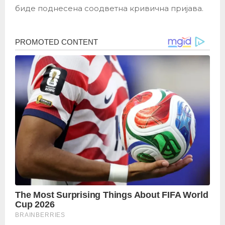
биде поднесена соодветна кривична пријава.