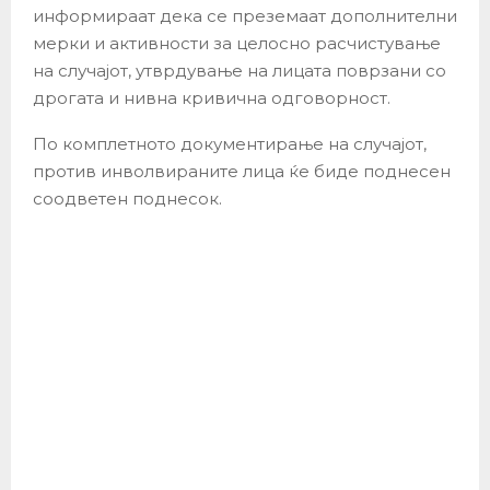
информираат дека се преземаат дополнителни
мерки и активности за целосно расчистување
на случајот, утврдување на лицата поврзани со
дрогата и нивна кривична одговорност.
По комплетното документирање на случајот,
против инволвираните лица ќе биде поднесен
соодветен поднесок.