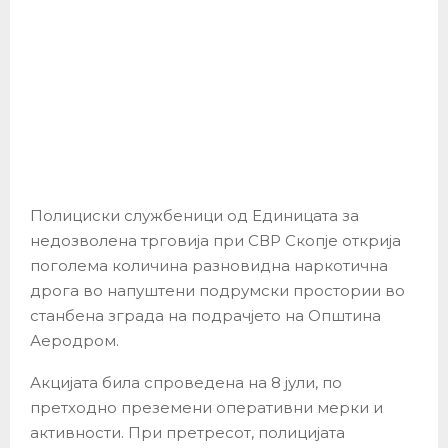
Полициски службеници од Единицата за
недозволена трговија при СВР Скопје открија
поголема количина разновидна наркотична
дрога во напуштени подрумски простории во
станбена зграда на подрачјето на Општина
Аеродром.
Акцијата била спроведена на 8 јули, по
претходно преземени оперативни мерки и
активности. При претресот, полицијата