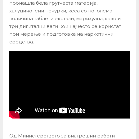
пронашла бела грутчеста материја,
халуциногени печурки, кеса со поголема
количина таблети екстази, марихуана, како и
три дигитални ваги кои најчесто се користат
при мерење и подготовка на наркотични
средства.
Од Министерството за внатрешни работи