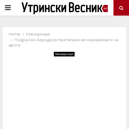
PRIMARY
MENU
Home
Македонија
Подрум во Аеродром претворен во скривалиште за
дрога
Македонија