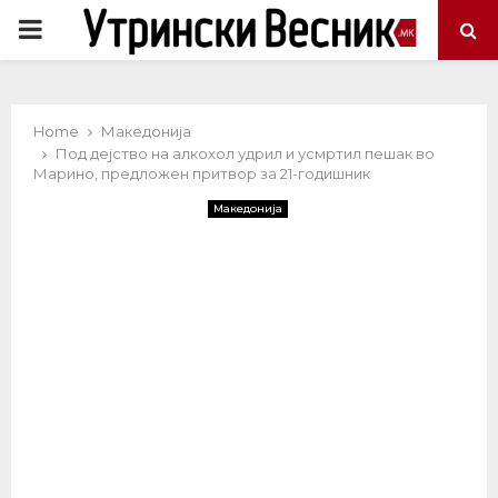
PRIMARY
MENU
Home
Македонија
Под дејство на алкохол удрил и усмртил пешак во
Марино, предложен притвор за 21-годишник
Македонија