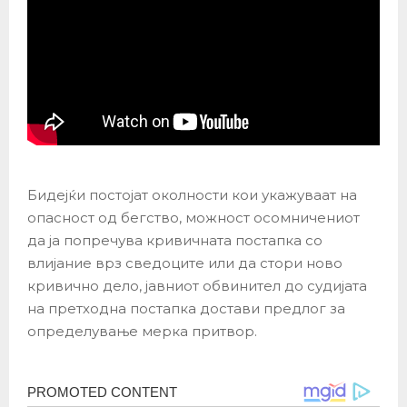
Бидејќи постојат околности кои укажуваат на
опасност од бегство, можност осомничениот
да ја попречува кривичната постапка со
влијание врз сведоците или да стори ново
кривично дело, јавниот обвинител до судијата
на претходна постапка достави предлог за
определување мерка притвор.