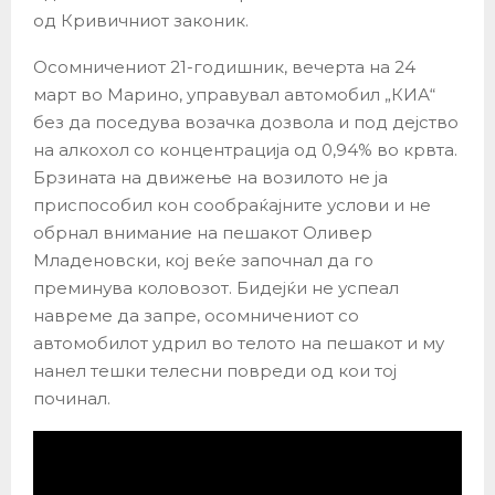
од Кривичниот законик.
Осомничениот 21-годишник, вечерта на 24
март во Марино, управувал автомобил „КИА“
без да поседува возачка дозвола и под дејство
на алкохол со концентрација од 0,94% во крвта.
Брзината на движење на возилото не ја
приспособил кон сообраќајните услови и не
обрнал внимание на пешакот Оливер
Младеновски, кој веќе започнал да го
преминува коловозот. Бидејќи не успеал
навреме да запре, осомничениот со
автомобилот удрил во телото на пешакот и му
нанел тешки телесни повреди од кои тој
починал.