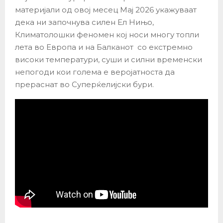
материјали од овој месец Мај 2026 укажуваат
дека ни започнува силен Ел Нињо,
Климатолошки феномен кој носи многу топли
лета во Европа и на Балканот со екстремно
високи температури, суши и силни временски
непогоди кои голема е веројатноста да
прераснат во Суперќелијски бури.