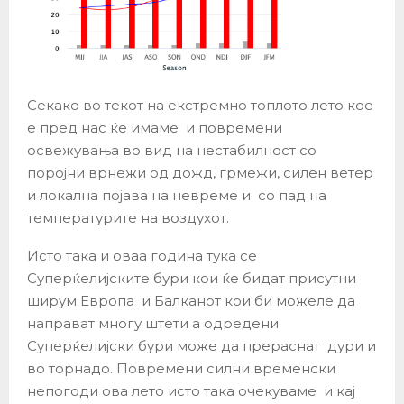
Секако во текот на екстремно топлото лето кое
е пред нас ќе имаме и повремени
освежувања во вид на нестабилност со
поројни врнежи од дожд, грмежи, силен ветер
и локална појава на невреме и со пад на
температурите на воздухот.
Исто така и оваа година тука се
Суперќелијските бури кои ќе бидат присутни
ширум Европа и Балканот кои би можеле да
направат многу штети а одредени
Суперќелијски бури може да прераснат дури и
во торнадо. Повремени силни временски
непогоди ова лето исто така очекуваме и кај