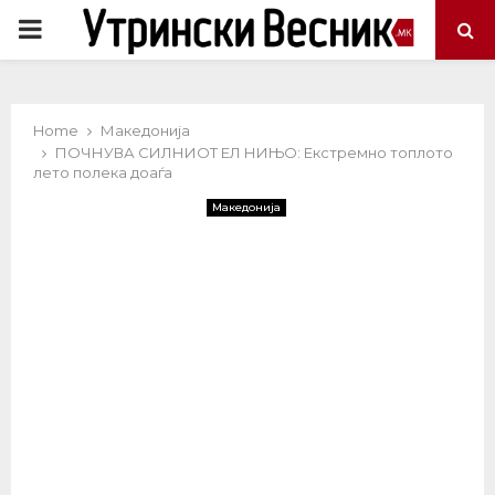
PRIMARY
MENU
Home
Македонија
ПОЧНУВА СИЛНИОТ ЕЛ НИЊО: Екстремно топлото
лето полека доаѓа
Македонија