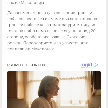
нас во Македонија.
Да напоменам дека тука се и оние тропски
ноќи кои често ќе ги имаме ова лето, односно
тропски ноќи се кога температурите ниту во
текот на ноќта нема да ни се спуштаат под 20
степени, особено ова важи за Скопскиот
регион, Повардарието и за југоисточните
предели од Македонија.