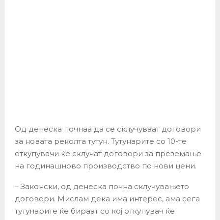
Од денеска почнаа да се склучуваат договори
за новата реколта тутун. Тутунарите со 10-те
откупувачи ќе склучат договори за преземање
на годинашново производство по нови цени.
– Законски, од денеска почна склучувањето
договори. Мислам дека има интерес, ама сега
тутунарите ќе бираат со кој откупувач ќе