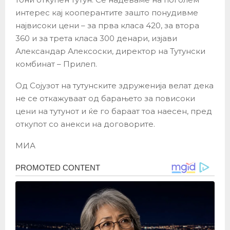
интерес кај кооперантите зашто понудивме
највисоки цени – за прва класа 420, за втора
360 и за трета класа 300 денари, изјави
Александар Алексоски, директор на Тутунски
комбинат – Прилеп.
Од Сојузот на тутунските здруженија велат дека
не се откажуваат од барањето за повисоки
цени на тутунот и ќе го бараат тоа наесен, пред
откупот со анекси на договорите.
МИА