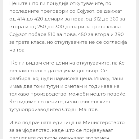
Цените што ги понудија откупувачите, по
последните преговори со Сојузот, се движат
од 414 до 420 денари за прва, од 312 до 360 за
втора и од 250 до 300 денари за трета класа.
Сојузот побара 510 за прва, 450 за втора и 390
за трета класа, но откупувачите не се согласија
на тоа.
-Ќе ги видам сите цени на откупувачите, па ќе
решам со кого да склучам договор. Се
разбира, кој нуди највисока цена. Инаку, лани
имав два тони тутун и сметам и годинава на
толкаво производство, можеби нешто повеќе.
Ќе видиме со цените, вели прилепскиот
тутунопроизводител Стојан Мантов.
И во подрачната единица на Министерството
за земјоделство, каде што се пријавуваат
парцелите со тутун, очекуваат зголемен