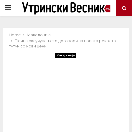
PRIMARY
MENU
Home
Македонија
Почна склучувањето договори за новата реколта
тутун со нови цени
Македонија