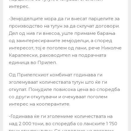
интерес.
-Земјоделците мора да ги внесат парцелите за
производство на тутун за да склучат договори.
Дел од нив ги внесоа, уште примаме барања
од заинтересираните земјоделци, а според
интересот, тој е поголем од лани, рече Николче
Карапеески, раководител на подрачната
единица во Прилеп.
Од Прилепскиот комбинат годинава ги
зголемуваат количествата тутун што ќе ги
откупат. Понудиле повисока цена во споредба
со други откупувачи и очекуваат поголем
интерес на кооперантите.
-Годинава ќе ги зголемиме количествата на
над 2 000 тони, во споредба со ланските 1 750
тони откупен тутун. Се надеваме на поголем