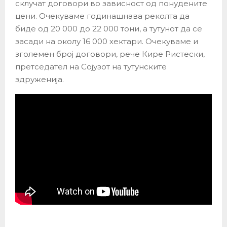
склучат договори во зависност од понудените
цени. Очекуваме годинашнава реколта да
биде од 20 000 до 22 000 тони, а тутунот да се
засади на околу 16 000 хектари. Очекуваме и
зголемен број договори, рече Кире Ристески,
претседател на Сојузот на тутунските
здруженија.