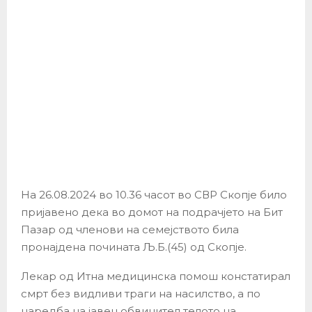
На 26.08.2024 во 10.36 часот во СВР Скопје било
пријавено дека во домот на подрачјето на Бит
Пазар од членови на семејството била
пронајдена почината Љ.Б.(45) од Скопје.
Лекар од Итна медицинска помош констатирал
смрт без видливи траги на насилство, а по
наредба на јавен обвинител телото на