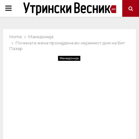
PRIMARY
MENU
Home
Македонија
Почината жена пронајдена во нејзиниот дом на Бит
Пазар
Македонија