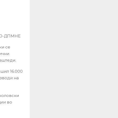
МРО-ДПМНЕ
ки се
ични
аштеди.
шил 16.000
изводи на
иколовски
ции во