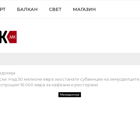
РТ
БАЛКАН
СВЕТ
МАГАЗИН
едонија
ки: Над 50 милиони евра заостанати субвенции на земјоделците
отрошил 16.000 евра за кафеани и ресторани
Македонија