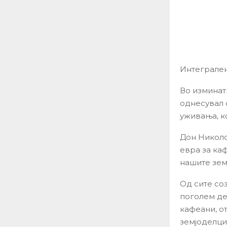
Интеграле
Во изминат
однесувал 
уживања, к
Дон Николо
евра за ка
нашите зем
Од сите со
поголем де
кафеани, о
земјоделци