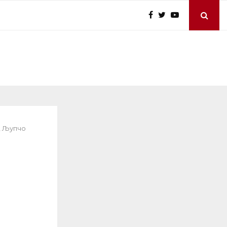
, Љупчо