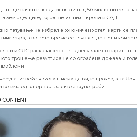
да најде начин како да исплати над 50 милиони евра за
а земјоделците, тој се шетал низ Европа и САД.
едно патување не избрал економичен хотел, карти се пл
тина евра, а во исто време се трупале долгови кон зем
вски и СДС раскалашено се однесувале со парите на г
ото трошење резултираше со ограбена држава и голе
проблеми.
несување веќе никогаш нема да биде пракса, а за Дон
 ќе има одговорност за сите злоупотреби.