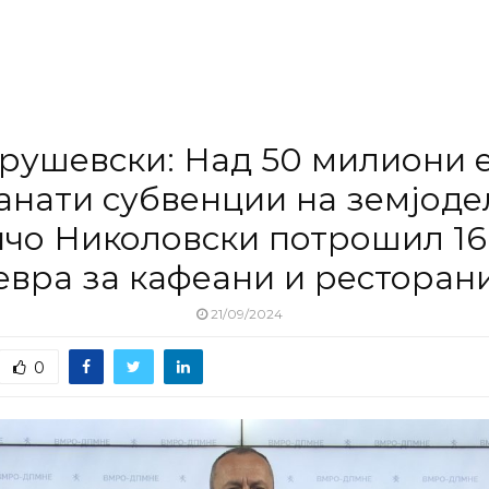
рушевски: Над 50 милиони 
анати субвенции на земјоде
чо Николовски потрошил 16
евра за кафеани и ресторан
21/09/2024
0