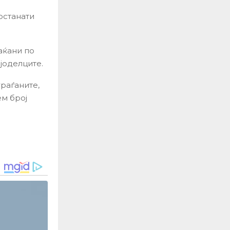
останати
аќани по
јоделците.
раѓаните,
м број