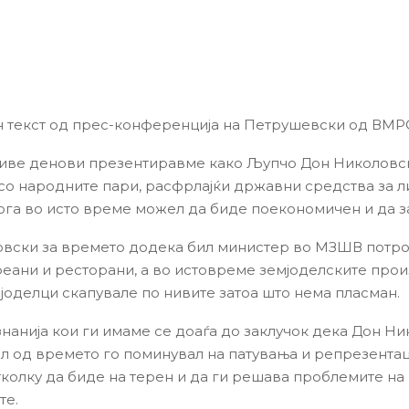
н текст од прес-конференција на Петрушевски од В
иве денови презентиравме како Љупчо Дон Николовс
со народните пари, расфрлајќи државни средства за л
ога во исто време можел да биде поекономичен и да з
вски за времето додека бил министер во МЗШВ потро
феани и ресторани, а во истовреме земјоделските про
јоделци скапувале по нивите затоа што нема пласман.
знанија кои ги имаме се доаѓа до заклучок дека Дон Н
л од времето го поминувал на патувања и репрезента
тколку да биде на терен и да ги решава проблемите на
те.