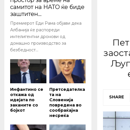
простор за време на
самитот на НАТО ќе биде
заштитен...
Премиерот Еди Рама објави дека
Албанија ќе распореди
интелигентни дронови од
Пет
домашно производство за
безбедност...
заост
Љуп
Инфантино се
Претседателка
откажа од
та на
SHARE
идејата по
Словенија
заканите со
повредена во
бојкот
сообраќајна
несреќа