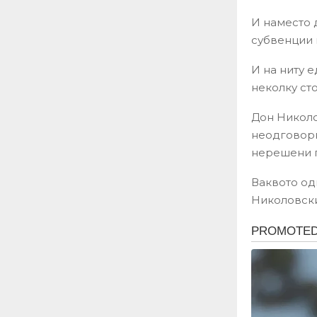
И наместо 
субвенции н
И на ниту 
неколку сто
Дон Николо
неодговорн
нерешени 
Ваквото од
Николовски