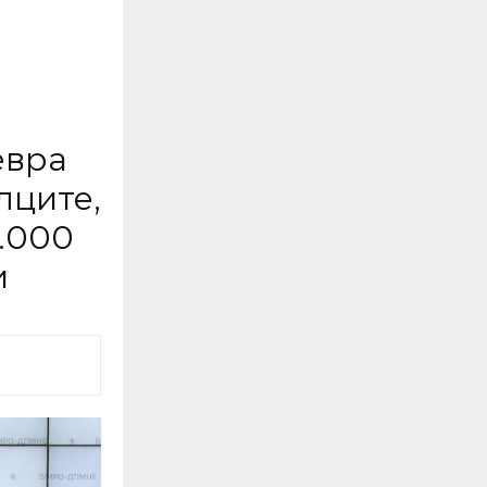
евра
лците,
.000
и