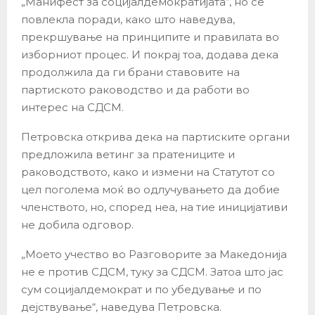
„Манифест за социјалдемократијата“, но се
повлекла поради, како што наведува,
прекршување на принципите и правилата во
изборниот процес. И покрај тоа, додава дека
продолжила да ги брани ставовите на
партиското раководство и да работи во
интерес на СДСМ.
Петровска открива дека на партиските органи
предложила ветинг за пратениците и
раководството, како и измени на Статутот со
цел поголема моќ во одлучувањето да добие
членството, но, според неа, на тие иницијативи
не добила одговор.
„Моето учество во Разговорите за Македонија
не е против СДСМ, туку за СДСМ. Затоа што јас
сум социјалдемократ и по убедување и по
дејствување“, наведува Петровска.