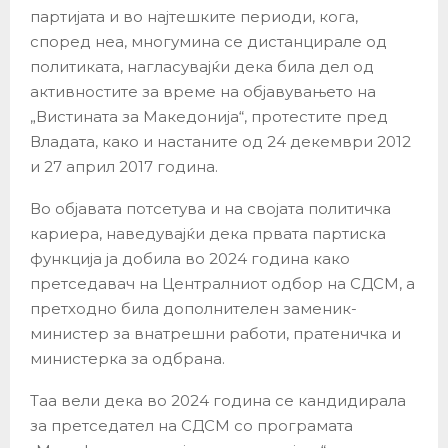
партијата и во најтешките периоди, кога,
според неа, многумина се дистанцирале од
политиката, нагласувајќи дека била дел од
активностите за време на објавувањето на
„Вистината за Македонија“, протестите пред
Владата, како и настаните од 24 декември 2012
и 27 април 2017 година.
Во објавата потсетува и на својата политичка
кариера, наведувајќи дека првата партиска
функција ја добила во 2024 година како
претседавач на Централниот одбор на СДСМ, а
претходно била дополнителен заменик-
министер за внатрешни работи, пратеничка и
министерка за одбрана.
Таа вели дека во 2024 година се кандидирала
за претседател на СДСМ со програмата