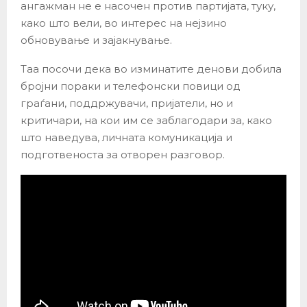
ангажман не е насочен против партијата, туку,
како што вели, во интерес на нејзино
обновување и зајакнување.
Таа посочи дека во изминатите денови добила
бројни пораки и телефонски повици од
граѓани, поддржувачи, пријатели, но и
критичари, на кои им се заблагодари за, како
што наведува, личната комуникација и
подготвеноста за отворен разговор.