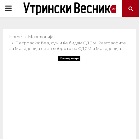
PRIMARY
MENU
Home
Македонија
Петровска: Бев, сум и ќе бидам СДСМ, Разговорите
за Македонија се за доброто на СДСМ и Македонија
Македонија