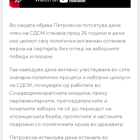
Во својата објава Петровска потсетува дека
член на СДСМ станала пред 26 години и дека
низ целиот свој политички ангажман останала
верна на партијата, без оглед на изборните
победи и порази.
Таа наведува дека активно учествувала во сите
значајни политички процеси и изборни циклуси
на СДСМ, почнувајќи од работата во
Социјалдемократската младина, преку
парламентарните, претседателските и
локалните избори, па сè до периодот на
опозициската борба, протестите и настаните
поврзани со политичката криза во државата.
Петровска истакнува дека останала во