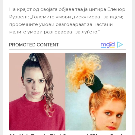
На крајот од својата објава таа ја цитира Еленор
Рузвелт: „Големите умови дискутираат за идеи;
просечните умови разговараат за настани;
малите умови разговараат за луѓето.“