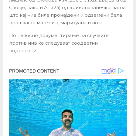
Скопје, како и А.Ѓ.(24) од кривопаланечко, затоа
што кај нив биле пронајдени и одземени бела
прашкаста материја, марихуана и нож.
По целосно документирање на случаите
против нив ќе следуваат соодветни
поднесоци.