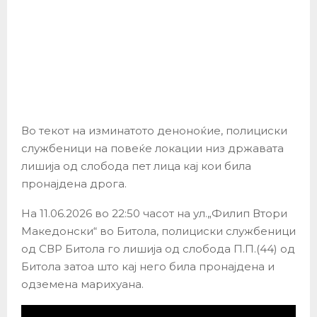
Во текот на изминатото деноноќие, полициски
службеници на повеќе локации низ државата
лишија од слобода пет лица кај кои била
пронајдена дрога.
На 11.06.2026 во 22:50 часот на ул.„Филип Втори
Македонски“ во Битола, полициски службеници
од СВР Битола го лишија од слобода П.П.(44) од
Битола затоа што кај него била пронајдена и
одземена марихуана.