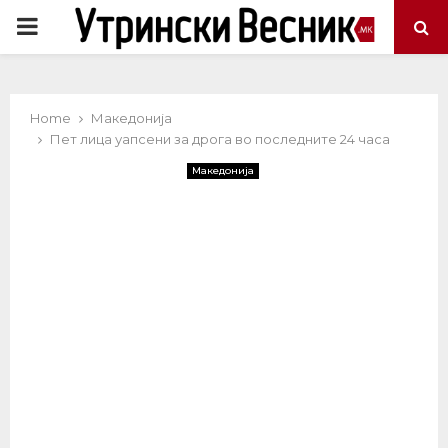
PRIMARY
MENU
Home
Македонија
Пет лица уапсени за дрога во последните 24 часа
Македонија