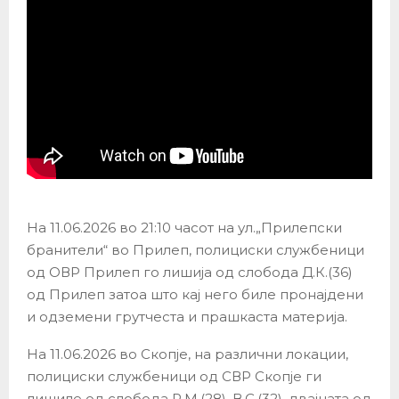
На 11.06.2026 во 21:10 часот на ул.„Прилепски
бранители“ во Прилеп, полициски службеници
од ОВР Прилеп го лишија од слобода Д.К.(36)
од Прилеп затоа што кај него биле пронајдени
и одземени грутчеста и прашкаста материја.
На 11.06.2026 во Скопје, на различни локации,
полициски службеници од СВР Скопје ги
лишиле од слобода Р.М.(28), В.С.(32), двајцата од