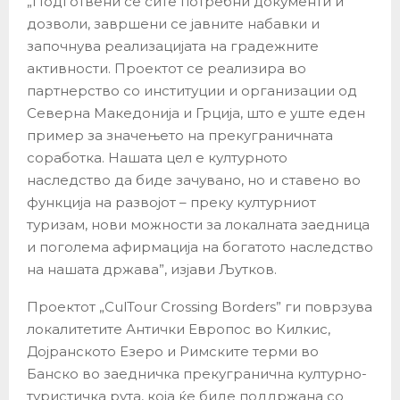
„Подготвени се сите потребни документи и
дозволи, завршени се јавните набавки и
започнува реализацијата на градежните
активности. Проектот се реализира во
партнерство со институции и организации од
Северна Македонија и Грција, што е уште еден
пример за значењето на прекуграничната
соработка. Нашата цел е културното
наследство да биде зачувано, но и ставено во
функција на развојот – преку културниот
туризам, нови можности за локалната заедница
и поголема афирмација на богатото наследство
на нашата држава”, изјави Љутков.
Проектот „CulTour Crossing Borders” ги поврзува
локалитетите Антички Европос во Килкис,
Дојранското Езеро и Римските терми во
Банско во заедничка прекугранична културно-
туристичка рута, која ќе биде поддржана со