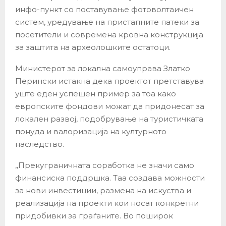
инфо-пункт со поставување фотоволтаичен
систем, уредување на пристапните патеки за
посетители и современа кровна конструкција
за заштита на археолошките остатоци.
Министерот за локална самоуправа Златко
Перински истакна дека проектот претставува
уште еден успешен пример за тоа како
европските фондови можат да придонесат за
локален развој, подобрување на туристичката
понуда и валоризација на културното
наследство.
„Прекуграничната соработка не значи само
финансиска поддршка. Таа создава можности
за нови инвестиции, размена на искуства и
реализација на проекти кои носат конкретни
придобивки за граѓаните. Во поширок