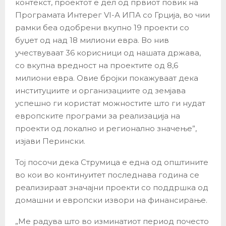
контекст, проектот е дел од првиот повик на
Програмата Интерег VI-А ИПА со Грција, во чии
рамки беа одобрени вкупно 19 проекти со
буџет од над 18 милиони евра. Во нив
учествуваат 36 корисници од нашата држава,
со вкупна вредност на проектите од 8,6
милиони евра. Овие бројки покажуваат дека
институциите и организациите од земјава
успешно ги користат можностите што ги нудат
европските програми за реализација на
проекти од локално и регионално значење”,
изјави Перински.
Тој посочи дека Струмица е една од општините
во кои во континуитет последнава година се
реализираат значајни проекти со поддршка од
домашни и европски извори на финансирање.
„Ме радува што во изминатиот период почесто