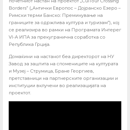
почетниот настан на проектот „CulTour Crossing
Borders” („Антички Европос – Дојранско Езеро –
Римски терми Банско: Преминување на
границите за одржлива култура и туризам”), кој
се реализира во рамки на Програмата Интерег
VI-А ИПА за прекугранична соработка со
Република Грција.
Домаќини на настанот беа директорот на НУ
Завод за заштита на спомениците на културата
и Музеј – Струмица, Бране Георгиев,
претставници на партнерските организации и
институции вклучени во реализацијата на
проектот.