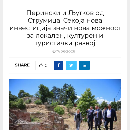
Перински и Љутков од
Струмица: Секоја нова
инвестиција значи нова можност
за локален, културен и
туристички развој
17/06/2026
SHARE
0