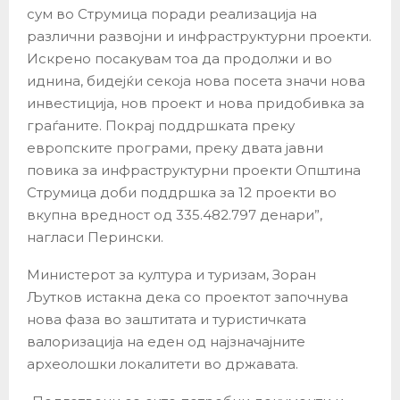
сум во Струмица поради реализација на
различни развојни и инфраструктурни проекти.
Искрено посакувам тоа да продолжи и во
иднина, бидејќи секоја нова посета значи нова
инвестиција, нов проект и нова придобивка за
граѓаните. Покрај поддршката преку
европските програми, преку двата јавни
повика за инфраструктурни проекти Општина
Струмица доби поддршка за 12 проекти во
вкупна вредност од 335.482.797 денари”,
нагласи Перински.
Министерот за култура и туризам, Зоран
Љутков истакна дека со проектот започнува
нова фаза во заштитата и туристичката
валоризација на еден од најзначајните
археолошки локалитети во државата.