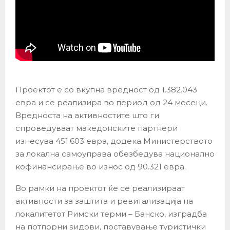
Проектот е со вкупна вредност од 1.382.043
евра и се реализира во период од 24 месеци.
Вредноста на активностите што ги
спроведуваат македонските партнери
изнесува 451.603 евра, додека Министерството
за локална самоуправа обезбедува национално
кофинансирање во износ од 90.321 евра.
Во рамки на проектот ќе се реализираат
активности за заштита и ревитализација на
локалитетот Римски терми – Банско, изградба
на потпорни ѕидови, поставување туристички