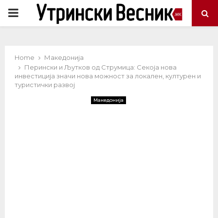
PRIMARY
MENU
Home
Македонија
Перински и Љутков од Струмица: Секоја нова
инвестиција значи нова можност за локален, културен и
туристички развој
Македонија