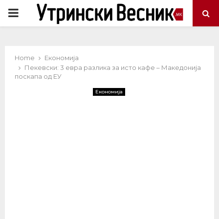
PRIMARY
MENU
Home
Економија
Пекевски: 3 евра разлика за исто кафе – Македонија
поскапа од ЕУ
Економија