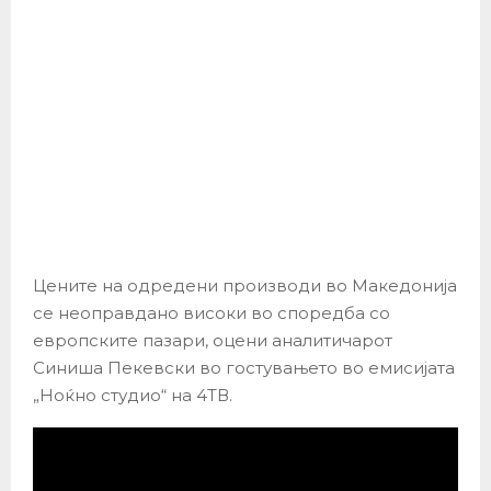
Цените на одредени производи во Македонија
се неоправдано високи во споредба со
европските пазари, оцени аналитичарот
Синиша Пекевски во гостувањето во емисијата
„Ноќно студио“ на 4ТВ.