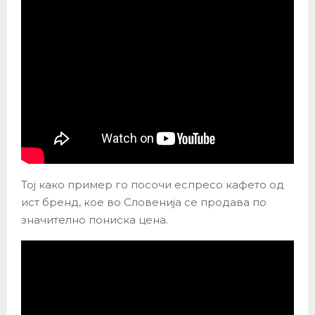
Тој како пример го посочи еспресо кафето од
ист бренд, кое во Словенија се продава по
значително пониска цена.