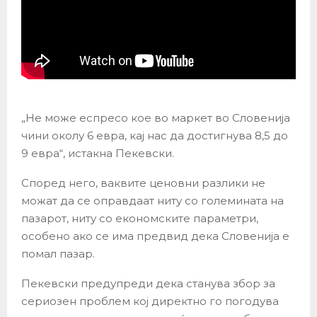
„Не може еспресо кое во маркет во Словенија
чини околу 6 евра, кај нас да достигнува 8,5 до
9 евра“, истакна Пекевски.
Според него, ваквите ценовни разлики не
можат да се оправдаат ниту со големината на
пазарот, ниту со економските параметри,
особено ако се има предвид дека Словенија е
помал пазар.
Пекевски предупреди дека станува збор за
сериозен проблем кој директно го погодува