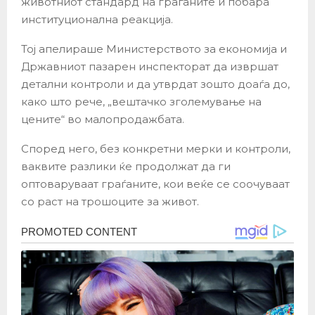
животниот стандард на граѓаните и побара
институционална реакција.
Тој апелираше Министерството за економија и
Државниот пазарен инспекторат да извршат
детални контроли и да утврдат зошто доаѓа до,
како што рече, „вештачко зголемување на
цените“ во малопродажбата.
Според него, без конкретни мерки и контроли,
ваквите разлики ќе продолжат да ги
оптоваруваат граѓаните, кои веќе се соочуваат
со раст на трошоците за живот.