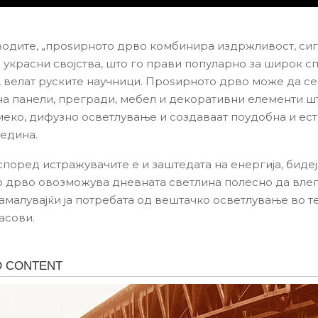
одите, „проѕирното дрво комбинира издржливост, сиг
 украсни својства, што го прави популарно за широк с
, велат руските научници. Проѕирното дрво може да се
на панели, прегради, мебел и декоративни елементи ш
меко, дифузно осветлување и создаваат поудобна и ес
редина.
според истражувачите е и заштедата на енергија, биде
 дрво овозможува дневната светлина полесно да влег
намалувајќи ја потребата од вештачко осветлување во т
часови.