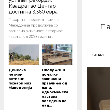
уриваат рекорди:
Квадрат во Центар
достигна 3.360 евра
Пазарот на недвижности во
Па
Македонија продолжува со
засилена активност, а вториот
квартал од 2026 година...
SHARE
Денеска
Околу 4900
четири
помалку
активни
запишани
пожари низ
првачиња од
Македонија
лани,
едносменска
настава
воведена во
над...