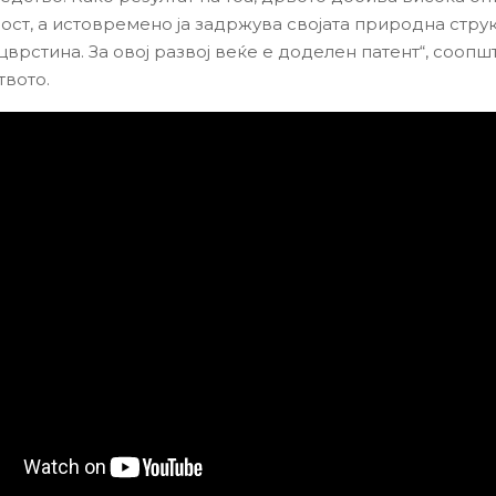
ост, а истовремено ја задржува својата природна струк
врстина. За овој развој веќе е доделен патент“, соопш
вото.