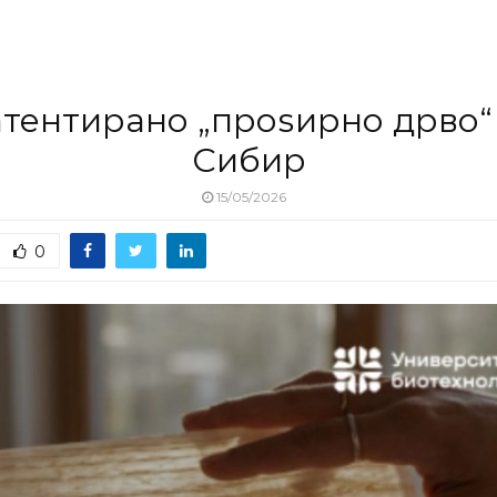
тентирано „проѕирно дрво“
Сибир
15/05/2026
0