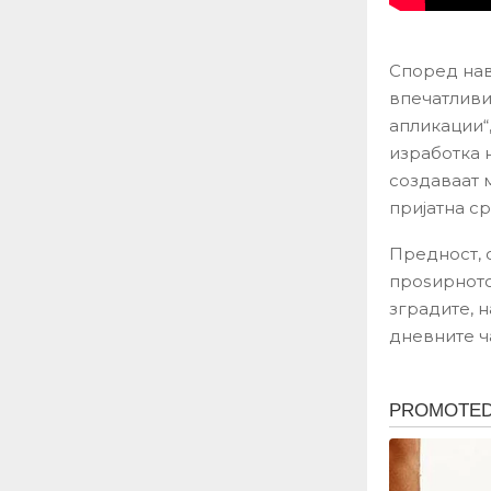
Според нав
впечатливи
апликации“
изработка 
создаваат 
пријатна с
Предност, 
проѕирното
зградите, 
дневните 