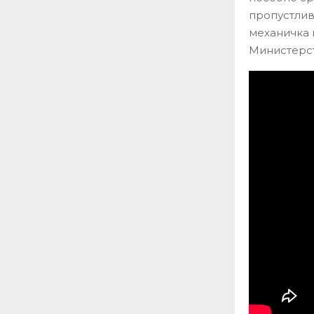
пропустлив
механичка ц
Министерст