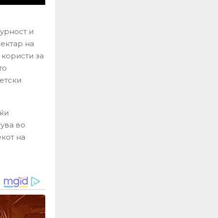
урност и
пектар на
 користи за
то
тетски
јќи
ува во
екот на