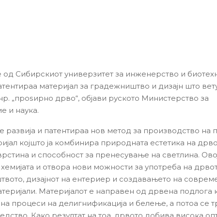
 од Сибирскиот универзитет за инженерство и биотех
патентираа материјал за градежништво и дизајн што вет
нр. „проѕирно дрво“, објави руското Министерство за
е и наука.
е развија и патентираа нов метод за производство на
ријал којшто ја комбинира природната естетика на дрво
врстина и способност за пренесување на светлина. Овој
 хемијата и отвора нови можности за употреба на дрво
вото, дизајнот на ентериер и создавањето на соврем
теријали. Материјалот е направен од дрвена подлога 
на процеси на делигнификација и белење, а потоа се т
едство. Како резултат на тоа, дрвото добива висока оп