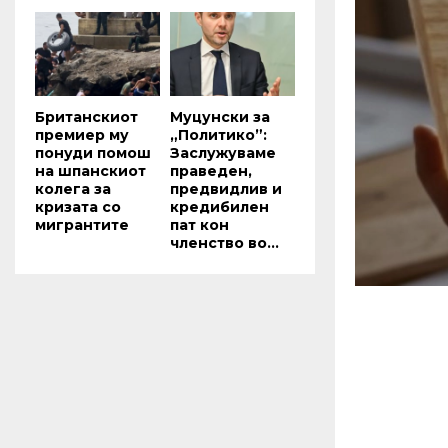
Британскиот
Муцунски за
премиер му
„Политико”:
понуди помош
Заслужуваме
на шпанскиот
праведен,
колега за
предвидлив и
кризата со
кредибилен
мигрантите
пат кон
членство во...