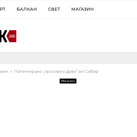
РТ
БАЛКАН
СВЕТ
МАГАЗИН
азин
Патентирано „проѕирно дрво“ во Сибир
Магазин