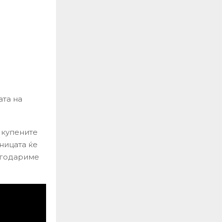
ата на
 купените
ницата ќе
лагодариме