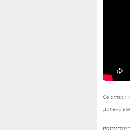
Се огласи 
„Големо изв