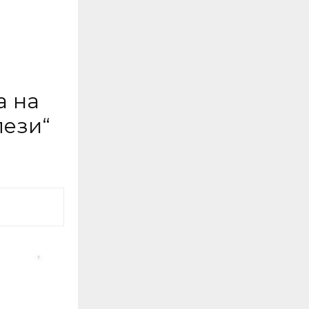
а на
лези“