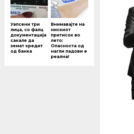
Уапсени три
Внимавајте на
лица, со фалц
нискиот
документација
притисок во
сакале да
лето:
земат кредит
Опасноста од
од банка
нагли падови е
реална!