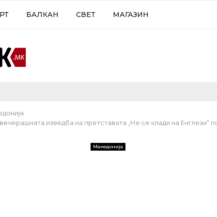
РТ
БАЛКАН
СВЕТ
МАГАЗИН
едонија
вечерашната изведба на претставата „Не се клади на Енглези“ 
Македонија