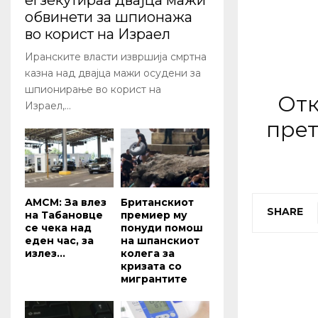
егзекутираа двајца мажи
обвинети за шпионажа
во корист на Израел
Иранските власти извршија смртна
казна над двајца мажи осудени за
шпионирање во корист на
Отк
Израел,...
прет
АМСМ: За влез
Британскиот
SHARE
на Табановце
премиер му
се чека над
понуди помош
еден час, за
на шпанскиот
излез...
колега за
кризата со
мигрантите