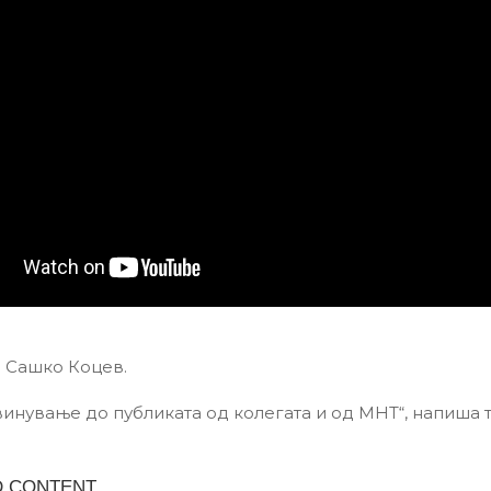
и Сашко Коцев.
инување до публиката од колегата и од МНТ“, напиша т