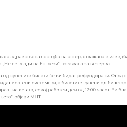
ата здравствена состојба на актер, откажана е изведб
 „Не се клади на Енглези“, закажана за вечерва.
а од купените билети ќе ви бидат рефундирани. Онлајн
бидат вратени системски, а билетите купени од билетар
аат на истата, секој работен ден од 12:00 часот. Ви б
њето“, објави МНТ.