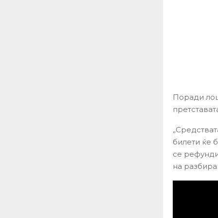
Поради лош
претставата
„Средстват
билети ќе 
се рефундир
на разбира