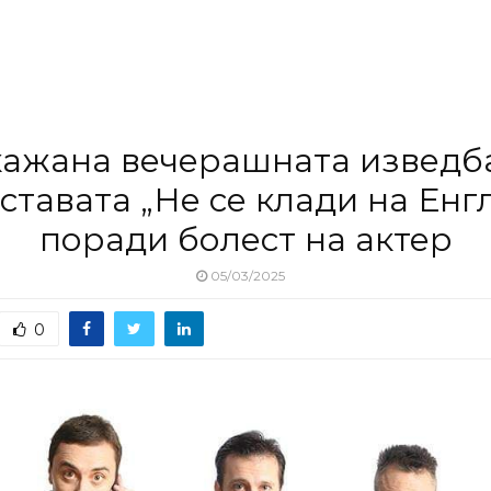
ажана вечерашната изведб
ставата „Не се клади на Енг
поради болест на актер
05/03/2025
0