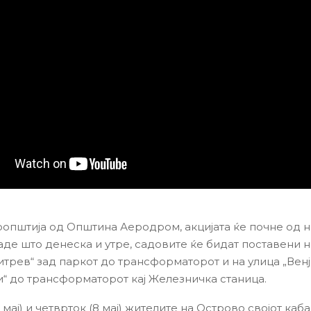
оопштија од Општина Аеродром, акцијата ќе почне од 
аде што денеска и утре, садовите ќе бидат поставени н
итрев“ зад паркот до трансформаторот и на улица „Вен
“ до трансформаторот кај Железничка станица.
 мај) и четврток (8 мај) жителите на Острово својот каб