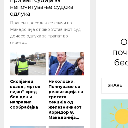
пријави судија за
непочитување судска
одлука
Правен преседан се случи во
Македонија откако Уставниот суд
донесе одлука за првпат во
О
своето...
поч
бе
Скопјанец
Николоски:
SHARE
возел „мртов
Почнуваме со
пијан“ сред
реализација на
бел ден и
третата
направил
секција од
сообраќајка
железничкиот
Коридор 8,
Македонија...