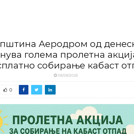
пштина Аеродром од денес
нува голема пролетна акциј
сплатно собирање кабаст от
05/05/2025
0