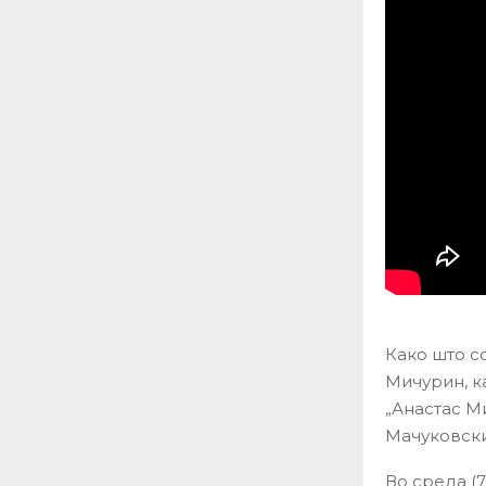
Како што с
Мичурин, к
„Анастас М
Мачуковски
Во среда (7