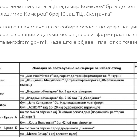
 оставаат на улицата „Владимир Комаров“ бр. 9 до конт
Владимир Комаров“ број 16 зад ТЦ „Скопјанка“.
тпад е планирано да се собира речиси до крајот на јуни
а сите локации и датуми можат да се информираат на с
а aerodrom.gov.mk, каде што е објавен планот со точни