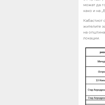
можат да го
како и на „
Кабастиот о
жителите з
на општинат
локации.