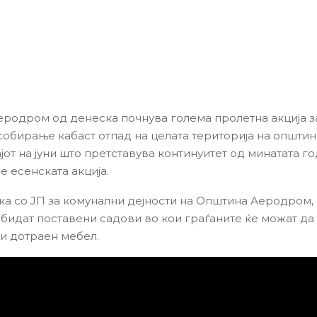
родром од денеска почнува голема пролетна акција з
собирање кабаст отпад на целата територија на општин
јот на јуни што претставува континуитет од минатата го
е есенската акција.
ка со ЈП за комунални дејности на Општина Аеродром,
 бидат поставени садови во кои граѓаните ќе можат да 
 и дотраен мебел.