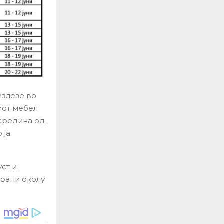
излезе во
иот мебел
 средина од
 ја
ст и
брани околу