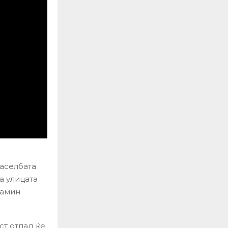
населбата
а улицата
јамин
аст отпад ќе