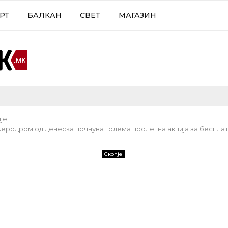
РТ
БАЛКАН
СВЕТ
МАГАЗИН
је
еродром од денеска почнува голема пролетна акција за беспл
Скопје