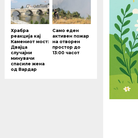
Храбра
Само еден
реакција кај
активен пожар
Камениот мост:
на отворен
Двајца
простор до
случајни
13:00 часот
минувачи
спасиле жена
од Вардар