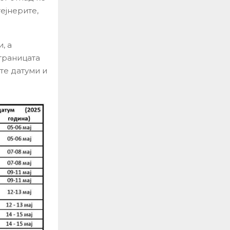
ејнерите,
, а
траницата
те датуми и