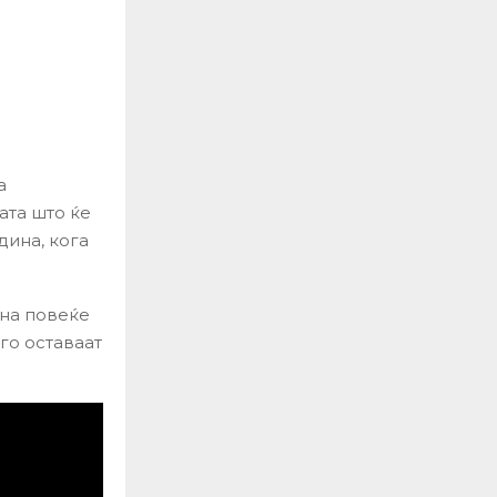
а
ата што ќе
дина, кога
 на повеќе
го оставаат