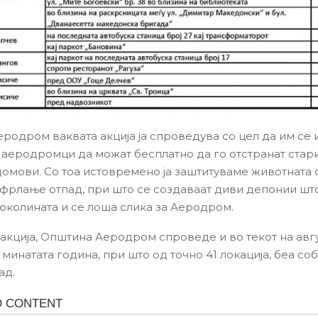
родром ваквата акција ја спроведува со цел да им се 
 аеродромци да можат бесплатно да го отстранат стар
домови. Со тоа истовремено ја заштитуваме животната
фрлање отпад, при што се создаваат диви депонии што
 околината и се лоша слика за Аеродром.
 акција, Општина Аеродром спроведе и во текот на авгу
минатата година, при што од точно 41 локација, беа со
ад.