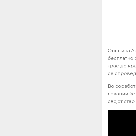
Општина Ае
бесплатно 
трае до кра
се спровед
Во соработ
локации ќе
својот стар