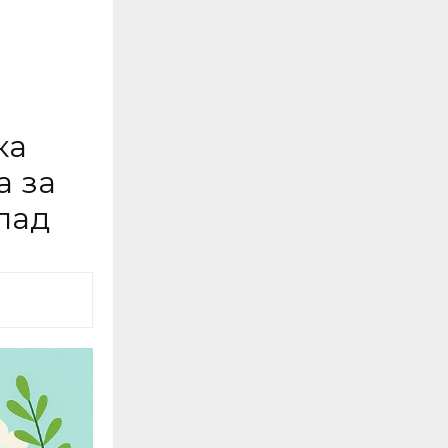
ка
а за
пад