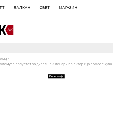
РТ
БАЛКАН
СВЕТ
МАГАЗИН
омија
олемува попустот за дизел на 3 денари по литар и ја продолжува
Економија