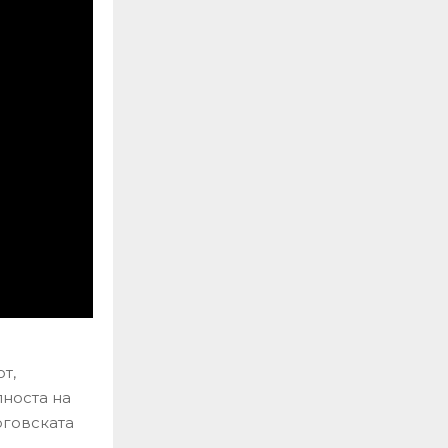
т,
лноста на
рговската