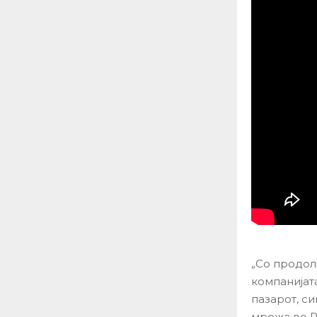
„Со продол
компанијат
пазарот, с
мрежа во Р