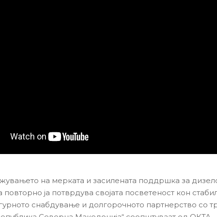
жувањето на мерката и засилената поддршка за дизело
а повторно ја потврдува својата посветеност кон стаби
игурното снабдување и долгорочното партнерство со т
епублика Северна Македонија“ соопштуваат од ОКТА.