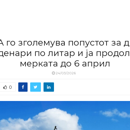
 го зголемува попустот за 
 денари по литар и ја продо
мерката до 6 април
24/03/2026
0