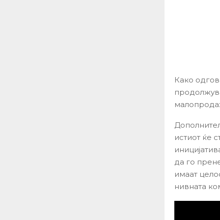
Како одгов
продолжува
малопродаж
Дополнителн
истиот ќе 
иницијатив
да го прене
имаат цело
нивната ко