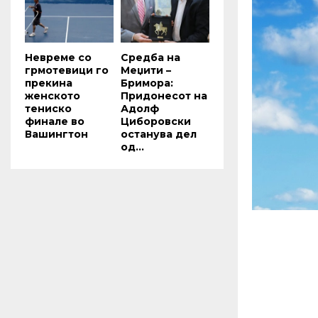
Невреме со
Средба на
грмотевици го
Меџити –
прекина
Бримора:
женското
Придонесот на
тениско
Адолф
финале во
Циборовски
Вашингтон
останува дел
од...