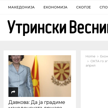
МАКЕДОНИЈА
ЕКОНОМИЈА
СКОПЈЕ
СПО
Home
Екон
ОКТА го зг
април
Давкова: Да ја градиме