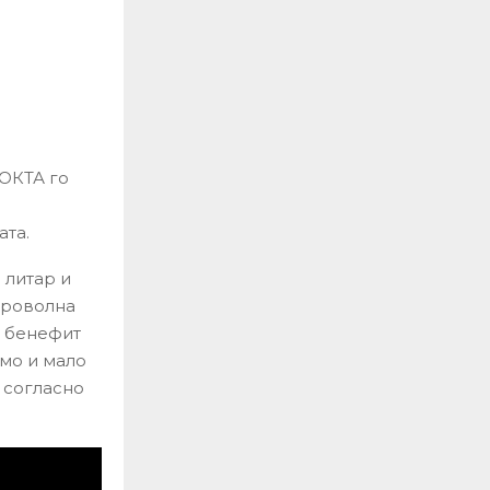
 ОКТА го
ата.
 литар и
оброволна
ј бенефит
емо и мало
 согласно