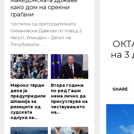
македонската држава
како дом на среќни
граѓани
Честитка од претседателката
Сиљановска-Давкова по повод 2
Август, Илинден – Денот на
ОКТА
Републиката: ...
на 3
Мароко тврди
Втора година
SHARE
дека ја
по ред Гаши
предупредиле
нема лично да
Шпанија за
присуствува на
ризиците од
чествувањето
судската
на...
одлука за...