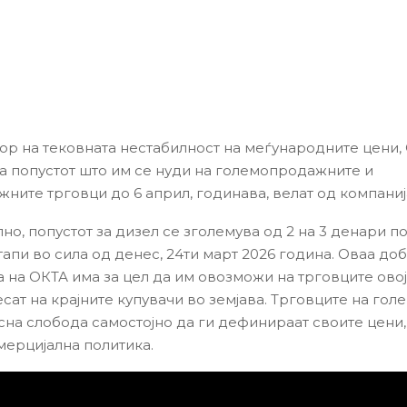
ор на тековната нестабилност на меѓународните цени,
 попустот што им се нуди на големопродажните и
ните трговци до 6 април, годинава, велат од компаниј
о, попустот за дизел се зголемува од 2 на 3 денари по
стапи во сила од денес, 24ти март 2026 година. Оваа д
а на ОКТА има за цел да им овозможи на трговците ово
сат на крајните купувачи во земјава. Трговците на гол
сна слобода самостојно да ги дефинираат своите цени,
мерцијална политика.