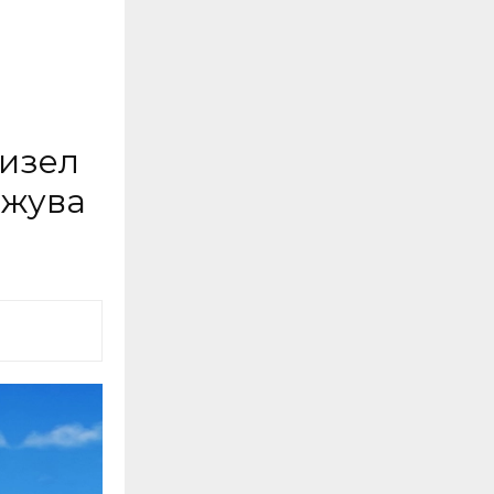
дизел
лжува