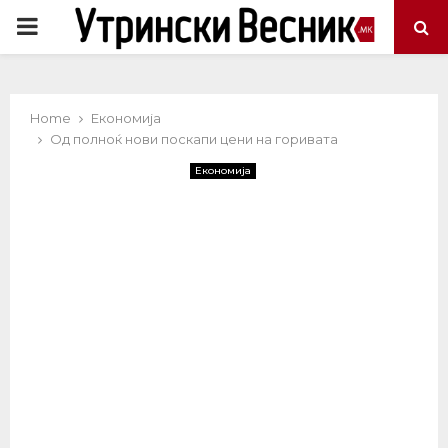
PRIMARY
MENU
Home
Економија
Од полноќ нови поскапи цени на горивата
Економија