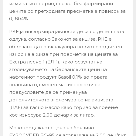
изминатиот период по кој беа формирани
цените со претходната пресметка е повисок за
0,1804%.
РКЕ ја информира јавноста дека со денешната
одлука, согласно Законот за акциза, РКЕ е
обврзана да го вкалкулира новиот соодветен
износ на акциза при пресметка на цената за
Екстра лесно 1 (ЕЛ-1). Како резултат на
зголемувањето на берзанските цени на
нафтениот продукт Gasoil 0,1% во првата
половина од месец мај, исполнети се
предусловите да се применува
дополнителното зголемување на акцизата
(ДАЕ) за гасно масло како гориво за греење
кое изнесува 2,00 денари за литар.
Малопродажната цена на бензинот
ЕУРОСУПЕР БС-95 се зголемува за 2,00 ден/лит.