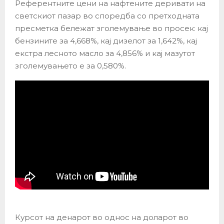
Референтните цени на нафтените деривати на
светскиот пазар во споредба со претходната
пресметка бележат зголемување во просек: кај
бензините за 4,668%, кај дизелот за 1,642%, кај
екстра лесното масло за 4,856% и кај мазутот
зголемувањето е за 0,580%.
Курсот на денарот во однос на доларот во