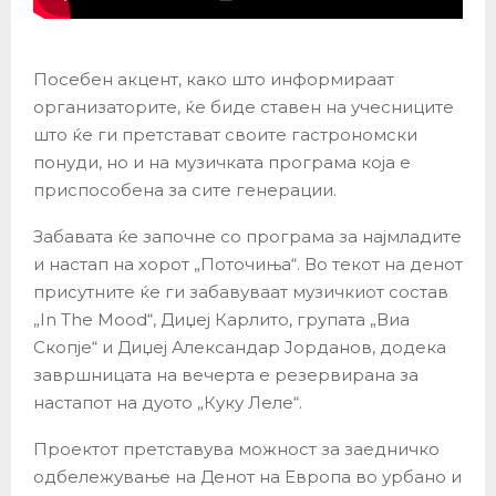
Посебен акцент, како што информираат
организаторите, ќе биде ставен на учесниците
што ќе ги претстават своите гастрономски
понуди, но и на музичката програма која е
приспособена за сите генерации.
Забавата ќе започне со програма за најмладите
и настап на хорот „Поточиња“. Во текот на денот
присутните ќе ги забавуваат музичкиот состав
„In The Mood“, Диџеј Карлито, групата „Виа
Скопје“ и Диџеј Александар Јорданов, додека
завршницата на вечерта е резервирана за
настапот на дуото „Куку Леле“.
Проектот претставува можност за заедничко
одбележување на Денот на Европа во урбано и