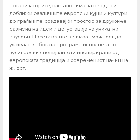
организаторите, настанот има за цел да ги
доближи различните европски кујни и култури
до граѓаните, создавајќи простор за дружење,
размена на идеи и дегустација на уникатни
вкусови. Посетителите ќе имаат можност да
уживаат во богата програма исполнета со
кулинарски специјалитети инспирирани од
европската традиција и современиот начин на
живот.