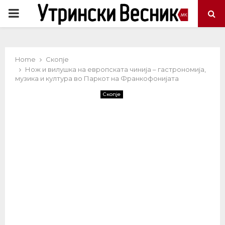
PRIMARY
MENU
Home
Скопје
Нож и вилушка на европската чинија – гастрономија,
музика и култура во Паркот на Франкофонијата
Скопје