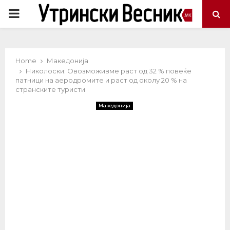
PRIMARY
MENU
Home
Македонија
Николоски: Овозможивме раст од 32 % повеќе
патници на аеродромите и раст од околу 20 % на
странските туристи
Македонија