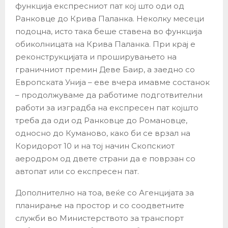
функција експресниот пат кој што оди од
Ранковце до Крива Паланка. Неколку месеци
подоцна, исто така беше ставена во функција
обиколницата на Крива Паланка. При крај е
реконструкцијата и проширувањето на
граничниот премин Деве Баир, а заедно со
Европската Унија – еве вчера имавме состанок
– продолжуваме да работиме подготвителни
работи за изградба на експресен пат којшто
треба да оди од Ранковце до Романовце,
односно до Куманово, како би се врзал на
Коридорот 10 и на тој начин Скопскиот
аеродром од двете страни да е поврзан со
автопат или со експресен пат.
Дополнително на тоа, веќе со Агенцијата за
планирање на простор и со соодветните
служби во Министерството за транспорт