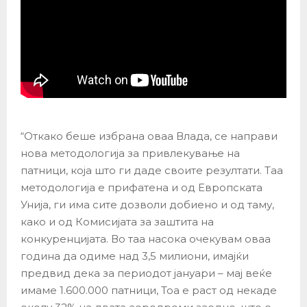
“Откако беше избрана оваа Влада, се направи
нова методологија за привлекување на
патници, која што ги даде своите резултати. Таа
методологија е прифатена и од Европската
Унија, ги има сите дозволи добиено и од таму,
како и од Комисијата за заштита на
конкуренцијата. Во таа насока очекувам оваа
година да одиме над 3,5 милиони, имајќи
предвид дека за периодот јануари – мај веќе
имаме 1.600.000 патници, Тоа е раст од некаде