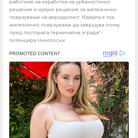
работиме на изработка на урбанистичко
решение и идејно решение за железничко
поврзување на аеродромот. Идејата е тоа
железничко поврзување да завршува токму
пред постојната терминална зградa”-
потенцира Николоски.