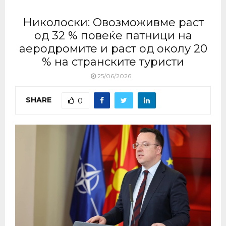
Николоски: Овозможивме раст
од 32 % повеќе патници на
аеродромите и раст од околу 20
% на странските туристи
25/06/2026
SHARE
0