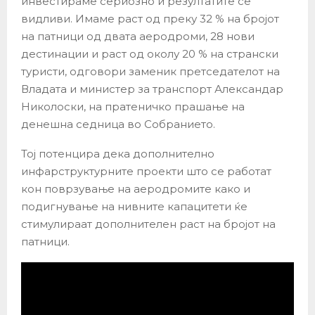
инвестираме сериозно и резултатите се
видливи. Имаме раст од преку 32 % на бројот
на патници од двата аеродроми, 28 нови
дестинации и раст од околу 20 % на странски
туристи, одговори заменик претседателот на
Владата и министер за транспорт Александар
Николоски, на пратеничко прашање на
денешна седница во Собранието.
Тој потенцира дека дополнително
инфарструктурните проекти што се работат
кон поврзување на аеродромите како и
подигнување на нивните капацитети ќе
стимулираат дополнителен раст на бројот на
патници.