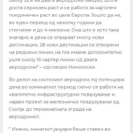
околу 32% на двата аеродроми заедно, што е
доста сериозен раст и се работи за најголем
поединечен раст во цела Европа. Зошто да не,
во еден период од неколку години да
стигнеме и до 4 милиони. Она што е исто така
значајно е дека се отвараат многу нови
дестинации, 28 нови дестинации се отворени
на редовни линии, на тоа имаме дополнително
уште околу 16 чартер линии од двата
аеродроми” – одговори Николоски.
Во делот на скопскиот аеродром, тој потенцира
дека во изминатиот период силно се работи на
квалитетно инфраструктурно поврзување и
најави проект за железничко поврузување од
Скопје до терминалната зграда на
аеродромот.
” Имено, минатиот јануари беше ставен во