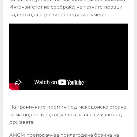
Интензитетот на сообраќај на патните правци
надвор од градските средини е умерен.
На граничните премини од македонска страна
нема подолги задржувања за влез и излез од
државата.
АМСМ препорачува прилагодена брзина на