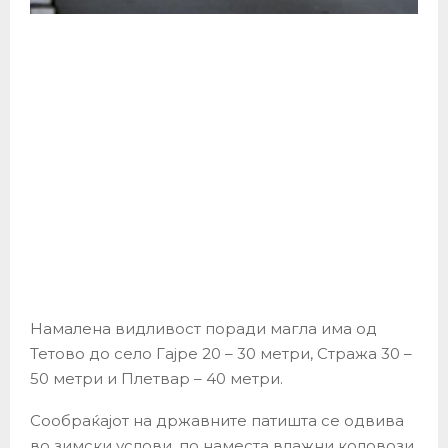
Намалена видливост поради магла има од
Тетово до село Гајре 20 – 30 метри, Стража 30 –
50 метри и Плетвар – 40 метри.
Сообраќајот на државните патишта се одвивa
во зимски услови, по наместа влажни коловози.