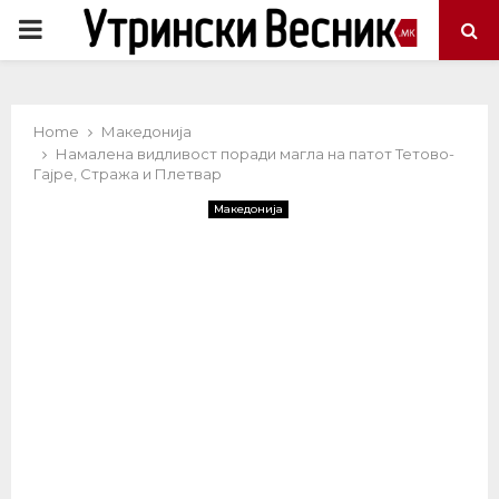
PRIMARY
MENU
Home
Македонија
Намалена видливост поради магла на патот Тетово-
Гајре, Стража и Плетвар
Македонија